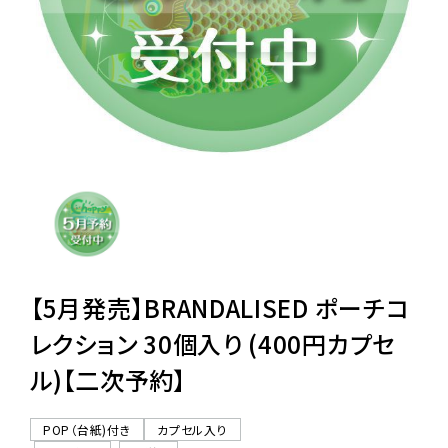
レンタル
景品・玩具・文具
販促用カプセルトイ
よくあるご質問
ご利用ガイド
【5月発売】BRANDALISED ポーチコ
レクション 30個入り (400円カプセ
ル)【二次予約】
06-6282-7659
POP（台紙)付き
カプセル入り