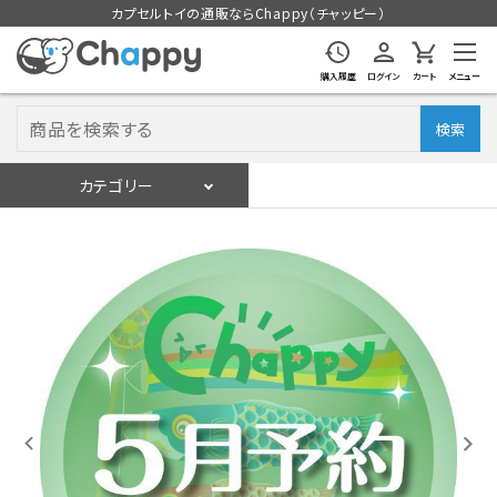
カプセルトイの通販ならChappy（チャッピー）
購入履歴
ログイン
カート
メニュー
検索
カテゴリー
入荷スケジュール
ログイン
会員登録
入荷スケジュールをチェック
カプセルトイマシン本体
カプセルトイ
販促用空カプセル