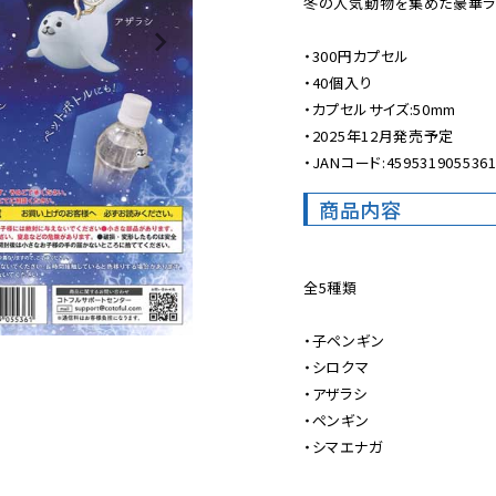
冬の人気動物を集めた豪華ライ
・300円カプセル

・40個入り

・カプセルサイズ:50mm

・2025年12月発売予定

・JANコード:459531905536
商品内容
全5種類

・子ペンギン

・シロクマ

・アザラシ

・ペンギン

・シマエナガ
