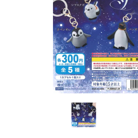
レンタル
景品・玩具・文具
販促用カプセルトイ
よくあるご質問
ご利用ガイド
06-6282-7659