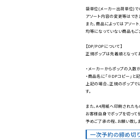
袋単位(メーカー出荷単位)で
アソート内容の変更等はできま
また、商品によってはアソート
均等になっていない商品もござ
【DP/POPについて】

正規ポップは先着順となってお
・メーカーからポップの入数が
・商品名に「※DPコピー」と記
上記の場合、正規のポップで
す。

また、A4用紙へ印刷されたも
お客様自身でポップを切って使
予めご了承の程、お願い致しま
一次予約の締め切