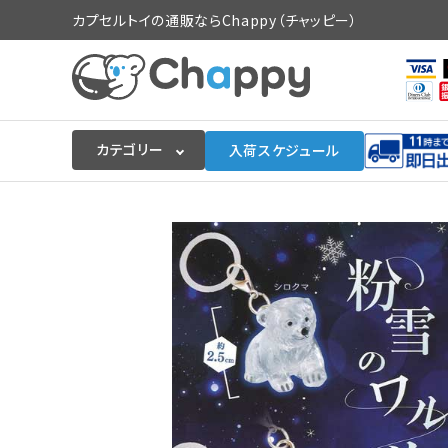
カプセルトイの通販ならChappy（チャッピー）
カテゴリー
入荷スケジュール
ログイン
会員登録
入荷スケジュールをチェック
カプセルトイマシン本体
カプセルトイ
販促用空カプセル