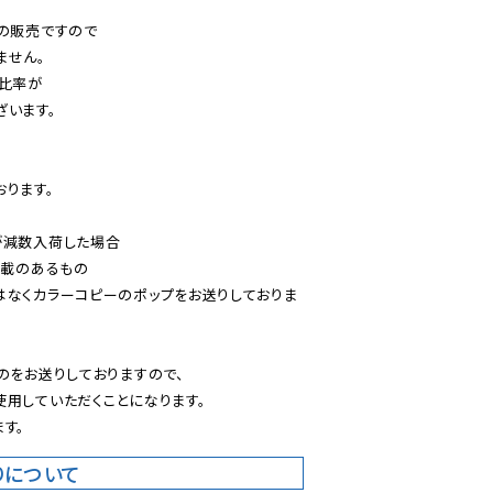
の販売ですので

せん。

比率が

います。

ります。

減数入荷した場合

載のあるもの

はなくカラーコピーのポップをお送りしておりま
のをお送りしておりますので、

用していただくことになります。

す。
りについて