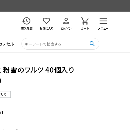
購入履歴
お気に入り
ログイン
カート
メニュー
search
カプセル
 粉雪のワルツ 40個入り
)
ル入り
61