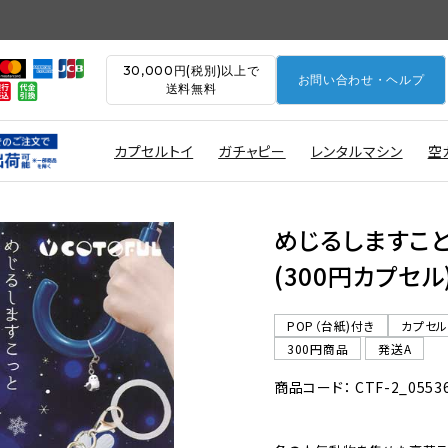
30,000円(税別)以上で
お問い合わせ・ヘルプ
送料無料
カプセルトイ
ガチャピー
レンタルマシン
空
めじるしますこと
(300円カプセル
POP（台紙)付き
カプセ
300円商品
発送A
商品コード： CTF-2_0553