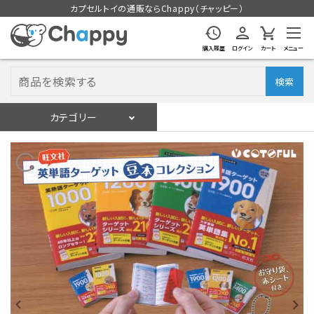
カプセルトイの通販ならChappy（チャッピー）
購入履歴
ログイン
カート
メニュー
検索
カテゴリー
入荷スケジュール
ログイン
会員登録
入荷スケジュールをチェック
カプセルトイマシン本体
カプセルトイ
販促用空カプセル