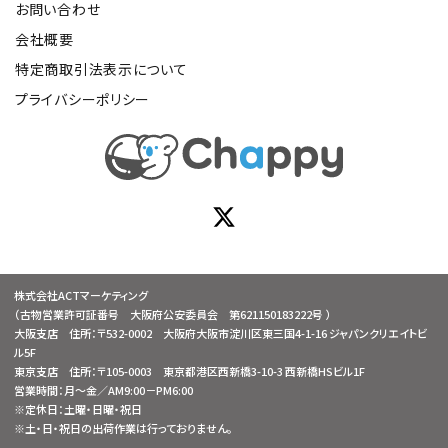
お問い合わせ
会社概要
特定商取引法表示について
プライバシーポリシー
株式会社ACTマーケティング
（古物営業許可証番号 大阪府公安委員会 第621150183222号 ）
大阪支店 住所：〒532-0002 大阪府大阪市淀川区東三国4-1-16 ジャパンクリエイトビ
ル5F
東京支店 住所：〒105-0003 東京都港区西新橋3-10-3 西新橋HSビル1F
営業時間：月～金／AM9:00－PM6:00
※定休日：土曜・日曜・祝日
※土・日・祝日の出荷作業は行っておりません。