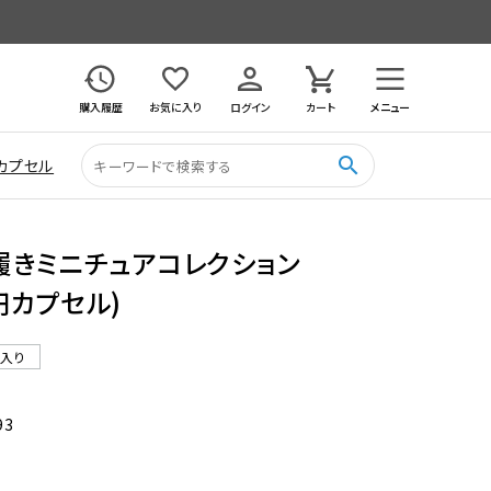
購入履歴
お気に入り
ログイン
カート
メニュー
search
カプセル
履きミニチュアコレクション
0円カプセル)
ル入り
93