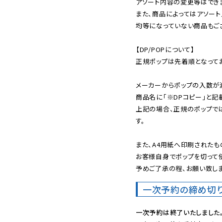
アソート内容の変更等はできま
また、商品によってはアソート
均等になっていない商品もござ
【DP/POPについて】

正規ポップは先着順となってお
メーカーからポップの入数が
商品名に「※DPコピー」と記
上記の場合、正規のポップで
す。

また、A4用紙へ印刷されたも
お客様自身でポップを切って使
予めご了承の程、お願い致しま
一次予約の締め切
一次予約は終了いたしました