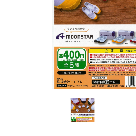
レンタル
景品・玩具・文具
販促用カプセルトイ
よくあるご質問
ご利用ガイド
06-6282-7659