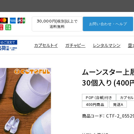
30,000円(税別)以上で
お問い合わせ・ヘルプ
送料無料
カプセルトイ
ガチャピー
レンタルマシン
空
ムーンスター上
30個入り (40
POP（台紙)付き
カプセ
400円商品
発送A
商品コード： CTF-2_0552