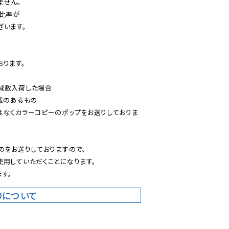
せん。

比率が

います。

ります。

減数入荷した場合

載のあるもの

はなくカラーコピーのポップをお送りしておりま
のをお送りしておりますので、

用していただくことになります。

す。
りについて
。