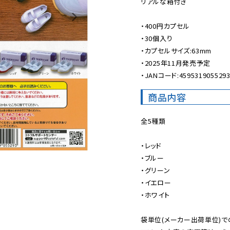
リアルな箱付き

・400円カプセル

・30個入り

・カプセルサイズ:63mm

・2025年11月発売予定

・JANコード:459531905529
商品内容
全5種類

・レッド

・ブルー

・グリーン

・イエロー

・ホワイト

袋単位(メーカー出荷単位)で