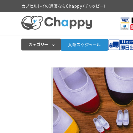
カプセルトイの通販ならChappy（チャッピー）
カテゴリー
入荷スケジュール
ログイン
会員登録
入荷スケジュールをチェック
カプセルトイマシン本体
カプセルトイ
販促用空カプセル