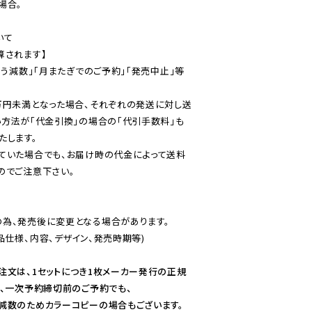
合。

て

されます】

伴う減数」「月またぎでのご予約」「発売中止」等
万円未満となった場合、それぞれの発送に対し送
い方法が「代金引換」の場合の「代引手数料」も
ていた場合でも、お届け時の代金によって送料
のでご注意下さい。
為、発売後に変更となる場合があります。

仕様、内容、デザイン、発売時期等)

注文は、1セットにつき1枚メーカー発行の正規
、一次予約締切前のご予約でも、

減数のためカラーコピーの場合もございます。