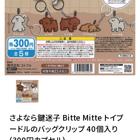
レンタル
景品・玩具・文具
販促用カプセルトイ
よくあるご質問
ご利用ガイド
さよなら鍵迷子 Bitte Mitte トイプ
06-6282-7659
ードルのバッグクリップ 40個入り
(300円カプセル)