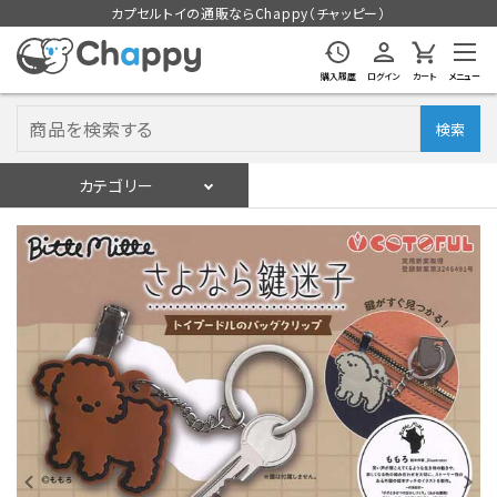
カプセルトイの通販ならChappy（チャッピー）
購入履歴
ログイン
カート
メニュー
検索
カテゴリー
入荷スケジュール
ログイン
会員登録
入荷スケジュールをチェック
カプセルトイマシン本体
カプセルトイ
販促用空カプセル