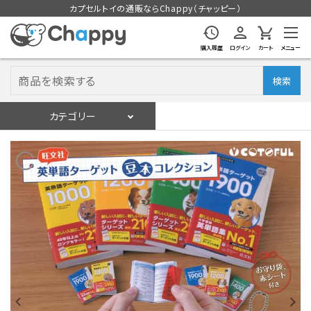
カプセルトイの通販ならChappy（チャッピー）
購入履歴
ログイン
カート
メニュー
検索
カテゴリー
入荷スケジュール
ログイン
会員登録
入荷スケジュールをチェック
カプセルトイマシン本体
カプセルトイ
販促用空カプセル