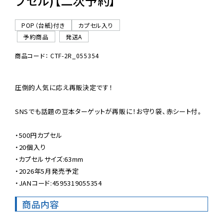
プセル)【二次予約】
POP（台紙)付き
カプセル入り
予約商品
発送A
商品コード： CTF-2R_055354
圧倒的人気に応え再販決定です！

SNSでも話題の豆本ターゲットが再販に！お守り袋、赤シート付。

・500円カプセル

・20個入り

・カプセルサイズ:63mm

・2026年5月発売予定

・JANコード:4595319055354
商品内容