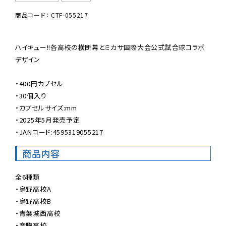
商品コード： CTF-055217
ハイキュー!!各高校の横断幕とミカサ国際大会公式試合球コラボ
デザイン

・400円カプセル

・30個入り

・カプセルサイズ:mm

・2025年5月発売予定

・JANコード:4595319055217
商品内容
全6種類

・烏野高校A

・烏野高校B

・青葉城西高校

・音駒高校
