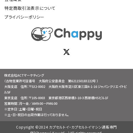
特定商取引法表示について
プライバシーポリシー
株式会社ACTマーケティング
（古物営業許可証番号 大阪府公安委員会 第621150183222号 ）
大阪支店 住所：〒532-0002 大阪府大阪市淀川区東三国4-1-16 ジャパンクリエイトビ
ル5F
東京支店 住所：〒105-0003 東京都港区西新橋3-10-3 西新橋HSビル1F
営業時間：月～金／AM9:00－PM6:00
※定休日：土曜・日曜・祝日
※土・日・祝日の出荷作業は行っておりません。
Copyright ©2024 カプセルトイ・カプセルトイマシン通販専門
店|Chappy（チャッピー）All rights reserved.