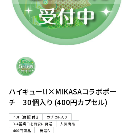
レンタル
景品・玩具・文具
販促用カプセルトイ
よくあるご質問
ご利用ガイド
ハイキュー!!×MIKASAコラボポー
チ 30個入り (400円カプセル)
06-6282-7659
POP（台紙)付き
カプセル入り
3-4営業日を目安に発送
人気商品
400円商品
発送B