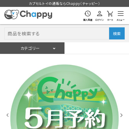
カプセルトイの通販ならChappy（チャッピー）
購入履歴
ログイン
カート
メニュー
検索
カテゴリー
入荷スケジュール
ログイン
会員登録
入荷スケジュールをチェック
カプセルトイマシン本体
カプセルトイ
販促用空カプセル