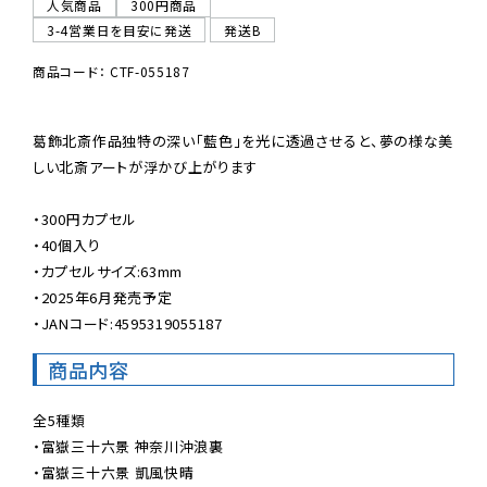
人気商品
300円商品
3-4営業日を目安に発送
発送B
商品コード： CTF-055187
葛飾北斎作品独特の深い「藍色」を光に透過させると、夢の様な美
しい北斎アートが浮かび上がります

・300円カプセル

・40個入り

・カプセルサイズ:63mm

・2025年6月発売予定

・JANコード:4595319055187
商品内容
全5種類

・富嶽三十六景 神奈川沖浪裏

・富嶽三十六景 凱風快晴
