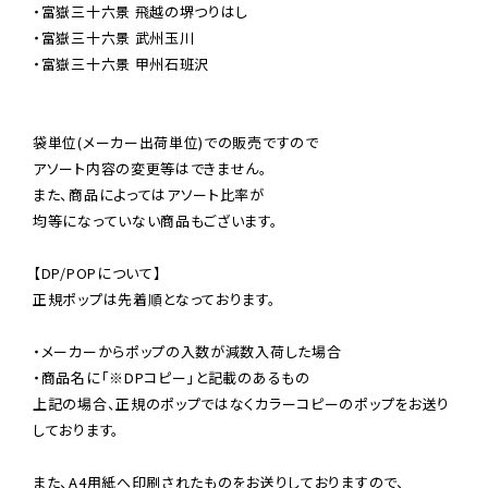
・富嶽三十六景 飛越の堺つりはし

・富嶽三十六景 武州玉川

・富嶽三十六景 甲州石班沢

袋単位(メーカー出荷単位)での販売ですので

アソート内容の変更等はできません。

また、商品によってはアソート比率が

均等になっていない商品もございます。

【DP/POPについて】

正規ポップは先着順となっております。

・メーカーからポップの入数が減数入荷した場合

・商品名に「※DPコピー」と記載のあるもの

上記の場合、正規のポップではなくカラーコピーのポップをお送り
しております。

また、A4用紙へ印刷されたものをお送りしておりますので、
