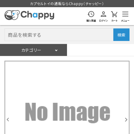
カプセルトイの通販ならChappy（チャッピー）
購入履歴
ログイン
カート
メニュー
検索
カテゴリー
入荷スケジュール
ログイン
会員登録
入荷スケジュールをチェック
カプセルトイマシン本体
カプセルトイ
販促用空カプセル