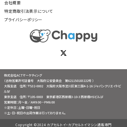
会社概要
特定商取引法表示について
プライバシーポリシー
株式会社ACTマーケティング
（古物営業許可証番号 大阪府公安委員会 第621150183222号 ）
大阪支店 住所：〒532-0002 大阪府大阪市淀川区東三国4-1-16 ジャパンクリエイトビ
ル5F
東京支店 住所：〒105-0003 東京都港区西新橋3-10-3 西新橋HSビル1F
営業時間：月～金／AM9:00－PM6:00
※定休日：土曜・日曜・祝日
※土・日・祝日の出荷作業は行っておりません。
Copyright ©2024 カプセルトイ・カプセルトイマシン通販専門