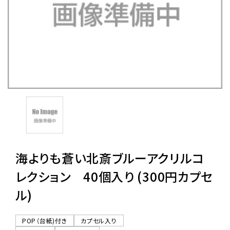
レンタル
景品・玩具・文具
販促用カプセルトイ
よくあるご質問
ご利用ガイド
海よりも蒼い北斎ブルーアクリルコ
レクション 40個入り (300円カプセ
ル)
06-6282-7659
POP（台紙)付き
カプセル入り