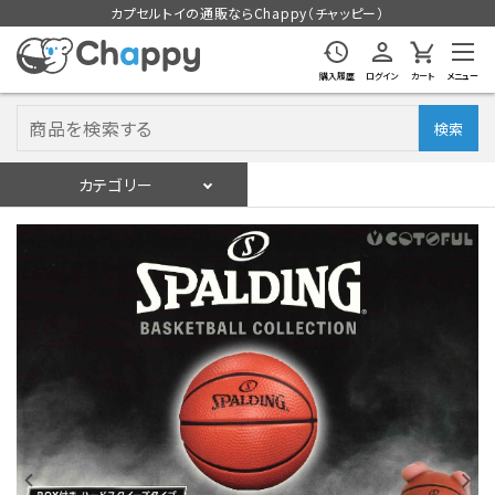
カプセルトイの通販ならChappy（チャッピー）
購入履歴
ログイン
カート
メニュー
検索
カテゴリー
入荷スケジュール
ログイン
会員登録
入荷スケジュールをチェック
カプセルトイマシン本体
カプセルトイ
販促用空カプセル