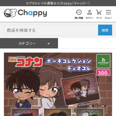
カプセルトイの通販ならChappy（チャッピー）
購入履歴
ログイン
カート
メニュー
検索
カテゴリー
入荷スケジュール
ログイン
会員登録
入荷スケジュールをチェック
カプセルトイマシン本体
カプセルトイ
販促用空カプセル