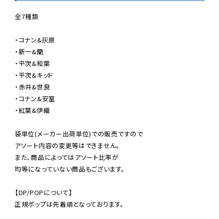
全7種類 　

・コナン&灰原

・新一&蘭

・平次&和葉

・平次&キッド

・赤井&世良

・コナン&安室

・紅葉&伊織

袋単位(メーカー出荷単位)での販売ですので

アソート内容の変更等はできません。

また、商品によってはアソート比率が

均等になっていない商品もございます。

【DP/POPについて】

正規ポップは先着順となっております。
