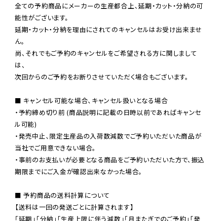
全ての予約商品にメーカーの生産都合上、延期・カット・分納の可
能性がございます。

延期・カット・分納を理由にされてのキャンセルはお受け出来ませ
ん。

尚、それでもご予約のキャンセルをご希望される方に関しまして
は、

次回からのご予約をお断りさせていただく場合もございます。

■ キャンセル可能な場合、キャンセル扱いとなる場合

・予約締め切り前 (商品説明に記載の日時以前であればキャンセ
ル可能)

・発売中止、限定生産品の入荷数減数でご予約いただいた商品が
当社でご用意できない場合。

・事前のお支払いが必要となる商品をご予約いただいた方で、振込
期限までにご入金が確認出来なかった場合。

■ 予約商品の送料計算について

【送料は一回の発送ごとに計算されます】

「延期」「分納」「生産上限に伴う減数」「月またぎでのご予約」「発