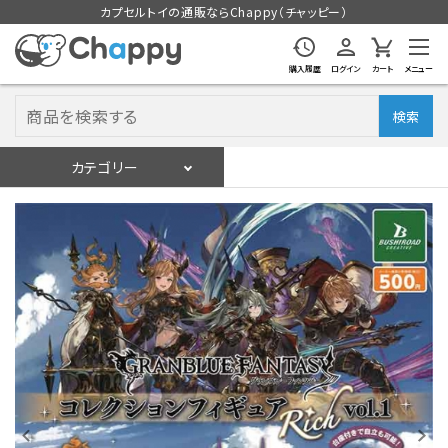
カプセルトイの通販ならChappy（チャッピー）
購入履歴
ログイン
カート
メニュー
検索
カテゴリー
入荷スケジュール
ログイン
会員登録
入荷スケジュールをチェック
カプセルトイマシン本体
カプセルトイ
販促用空カプセル