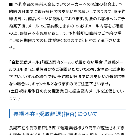
■ 予約商品の事前入金についてメーカーへの発注の都合上、予
約締切日までに銀行振込でお支払いをお願いしております。※予約
締切日は、商品ページに記載しております。対象のお客様へはご予
約完了後、メールでご案内致しますので、必ずメール内容をご確認
の上、お振込みをお願い致します。予約締切日直前のご予約の場
合、振込期限までの日数が短くなりますが、何卒ご了承下さいま
せ。

「自動配信メール」「振込案内メール」が届かない場合、”迷惑メー
ルフォルダ”と、受信設定をご確認いただいたのち、お早めにご連絡
下さい。いずれの場合でも、予約締切日までにお支払いが確認でき
ない場合は、キャンセルとなりますのでご注意下さいませ。

(土日祝は定休日のため翌営業日に振込案内メールを送信してい
ます。)
長期不在・受取辞退(拒否)について
長期不在や受取拒否(拒否)で運送業者様より商品が返送されてき
た場合往復の送料を実費金額でご請求させて頂きますのでご注意