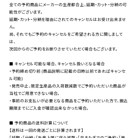
全ての予約商品にメーカーの生産都合上、延期・カット・分納の可
能性がございます。

延期・カット・分納を理由にされてのキャンセルはお受け出来ませ
ん。

尚、それでもご予約のキャンセルをご希望される方に関しまして
は、

次回からのご予約をお断りさせていただく場合もございます。

■ キャンセル可能な場合、キャンセル扱いとなる場合

・予約締め切り前 (商品説明に記載の日時以前であればキャンセ
ル可能)

・発売中止、限定生産品の入荷数減数でご予約いただいた商品が
当社でご用意できない場合。

・事前のお支払いが必要となる商品をご予約いただいた方で、振込
期限までにご入金が確認出来なかった場合。

■ 予約商品の送料計算について

【送料は一回の発送ごとに計算されます】

「延期」「分納」「生産上限に伴う減数」「月またぎでのご予約」「発