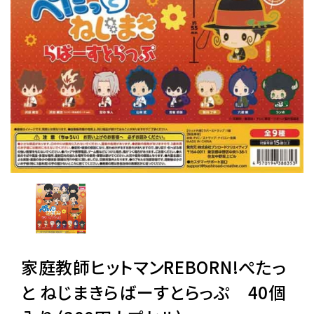
レンタル
景品・玩具・文具
販促用カプセルトイ
よくあるご質問
ご利用ガイド
家庭教師ヒットマンREBORN!ぺたっ
06-6282-7659
と ねじまきらばーすとらっぷ 40個