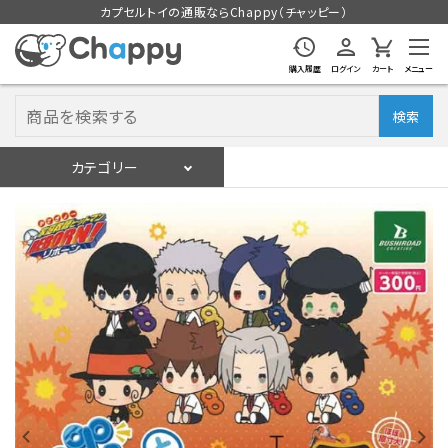
カプセルトイの通販ならChappy（チャッピー）
購入履歴
ログイン
カート
メニュー
検索
カテゴリー
入荷スケジュール
ログイン
会員登録
入荷スケジュールをチェック
カプセルトイマシン本体
カプセルトイ
販促用空カプセル