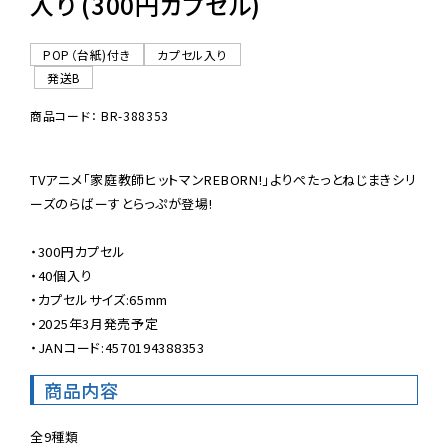
入り (300円カプセル)
POP（台紙)付き
カプセル入り
発送B
商品コード： BR-388353
TVアニメ「家庭教師ヒットマンREBORN!」よりぺたっとねじまきシリ
ーズのらばーすとらっぷが登場!

・300円カプセル

・40個入り

・カプセルサイズ:65mm

・2025年3月発売予定

・JANコード:4570194388353
商品内容
全9種類
