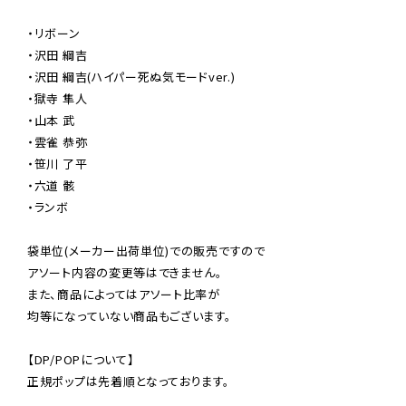
・リボーン

・沢田 綱吉

・沢田 綱吉(ハイパー死ぬ気モードver.)

・獄寺 隼人

・山本 武

・雲雀 恭弥

・笹川 了平

・六道 骸

・ランボ

袋単位(メーカー出荷単位)での販売ですので

アソート内容の変更等はできません。

また、商品によってはアソート比率が

均等になっていない商品もございます。

【DP/POPについて】

正規ポップは先着順となっております。
