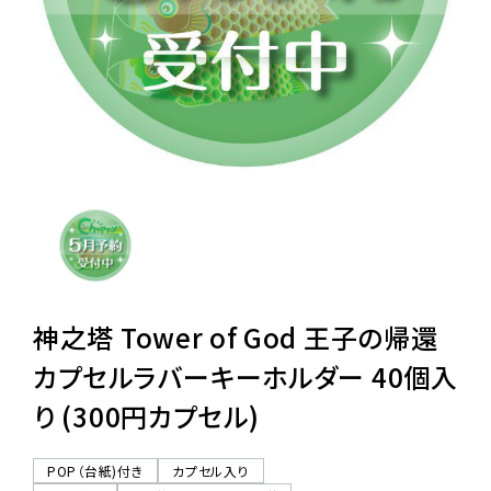
レンタル
景品・玩具・文具
販促用カプセルトイ
よくあるご質問
ご利用ガイド
神之塔 Tower of God 王子の帰還
カプセルラバーキーホルダー 40個入
り (300円カプセル)
06-6282-7659
POP（台紙)付き
カプセル入り