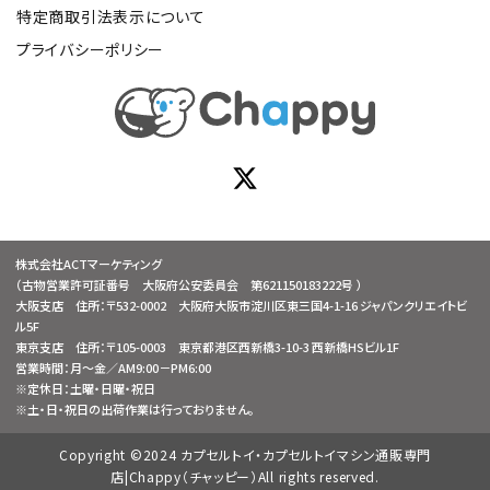
特定商取引法表示について
プライバシーポリシー
株式会社ACTマーケティング
（古物営業許可証番号 大阪府公安委員会 第621150183222号 ）
大阪支店 住所：〒532-0002 大阪府大阪市淀川区東三国4-1-16 ジャパンクリエイトビ
ル5F
東京支店 住所：〒105-0003 東京都港区西新橋3-10-3 西新橋HSビル1F
営業時間：月～金／AM9:00－PM6:00
※定休日：土曜・日曜・祝日
※土・日・祝日の出荷作業は行っておりません。
Copyright ©2024 カプセルトイ・カプセルトイマシン通販専門
店|Chappy（チャッピー）All rights reserved.