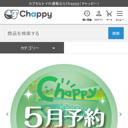
カプセルトイの通販ならChappy（チャッピー）
購入履歴
ログイン
カート
メニュー
検索
カテゴリー
入荷スケジュール
ログイン
会員登録
入荷スケジュールをチェック
カプセルトイマシン本体
カプセルトイ
販促用空カプセル