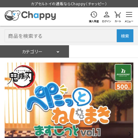
カプセルトイの通販ならChappy（チャッピー）
購入履歴
ログイン
カート
メニュー
検索
カテゴリー
入荷スケジュール
ログイン
会員登録
入荷スケジュールをチェック
カプセルトイマシン本体
カプセルトイ
販促用空カプセル