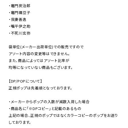
・竈門炭治郎

・竈門禰豆子

・我妻善逸

・嘴平伊之助

・不死川玄弥

袋単位(メーカー出荷単位)での販売ですので

アソート内容の変更等はできません。

また、商品によってはアソート比率が

均等になっていない商品もございます。

【DP/POPについて】

正規ポップは先着順となっております。

・メーカーからポップの入数が減数入荷した場合

・商品名に「※DPコピー」と記載のあるもの

上記の場合、正規のポップではなくカラーコピーのポップをお送り
しております。
