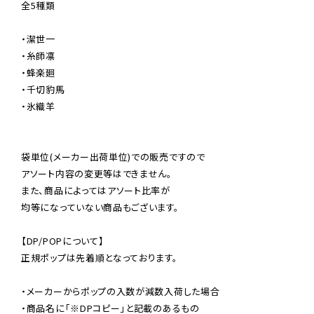
全5種類

・潔世一

・糸師凛

・蜂楽廻

・千切豹馬

・氷織羊

袋単位(メーカー出荷単位)での販売ですので

アソート内容の変更等はできません。

また、商品によってはアソート比率が

均等になっていない商品もございます。

【DP/POPについて】

正規ポップは先着順となっております。

・メーカーからポップの入数が減数入荷した場合

・商品名に「※DPコピー」と記載のあるもの
