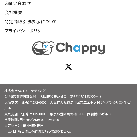
お問い合わせ
会社概要
特定商取引法表示について
プライバシーポリシー
株式会社ACTマーケティング
（古物営業許可証番号 大阪府公安委員会 第621150183222号 ）
大阪支店 住所：〒532-0002 大阪府大阪市淀川区東三国4-1-16 ジャパンクリエイトビ
ル5F
東京支店 住所：〒105-0003 東京都港区西新橋3-10-3 西新橋HSビル1F
営業時間：月～金／AM9:00－PM6:00
※定休日：土曜・日曜・祝日
※土・日・祝日の出荷作業は行っておりません。