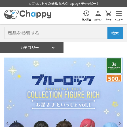
カプセルトイの通販ならChappy（チャッピー）
購入履歴
ログイン
カート
メニュー
検索
カテゴリー
入荷スケジュール
ログイン
会員登録
入荷スケジュールをチェック
カプセルトイマシン本体
カプセルトイ
販促用空カプセル