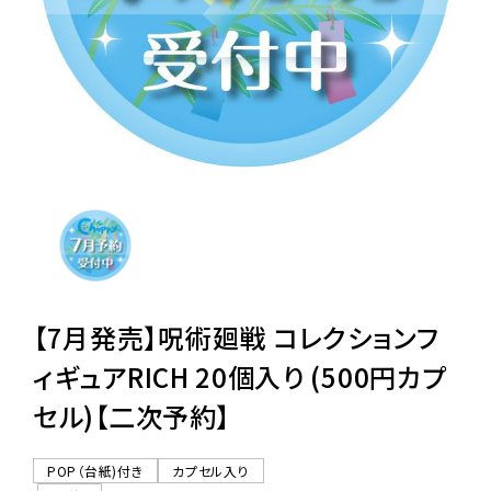
レンタル
景品・玩具・文具
販促用カプセルトイ
よくあるご質問
ご利用ガイド
【7月発売】呪術廻戦 コレクションフ
ィギュアRICH 20個入り (500円カプ
セル)【二次予約】
06-6282-7659
POP（台紙)付き
カプセル入り