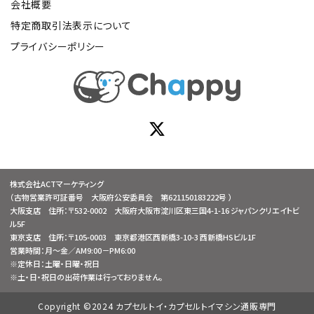
会社概要
特定商取引法表示について
プライバシーポリシー
株式会社ACTマーケティング
（古物営業許可証番号 大阪府公安委員会 第621150183222号 ）
大阪支店 住所：〒532-0002 大阪府大阪市淀川区東三国4-1-16 ジャパンクリエイトビ
ル5F
東京支店 住所：〒105-0003 東京都港区西新橋3-10-3 西新橋HSビル1F
営業時間：月～金／AM9:00－PM6:00
※定休日：土曜・日曜・祝日
※土・日・祝日の出荷作業は行っておりません。
Copyright ©2024 カプセルトイ・カプセルトイマシン通販専門