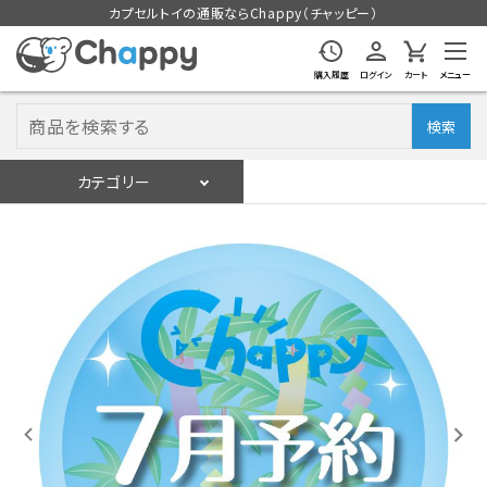
カプセルトイの通販ならChappy（チャッピー）
購入履歴
ログイン
カート
メニュー
検索
カテゴリー
入荷スケジュール
ログイン
会員登録
入荷スケジュールをチェック
カプセルトイマシン本体
カプセルトイ
販促用空カプセル