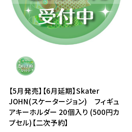
レンタル
景品・玩具・文具
販促用カプセルトイ
よくあるご質問
ご利用ガイド
【5月発売】【6月延期】Skater
JOHN(スケータージョン) フィギュ
アキーホルダー 20個入り (500円カ
06-6282-7659
プセル)【二次予約】