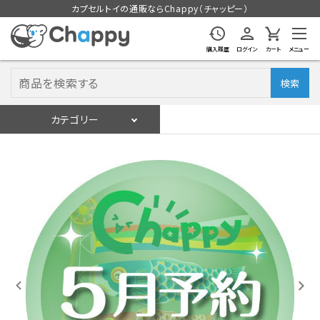
カプセルトイの通販ならChappy（チャッピー）
購入履歴
ログイン
カート
メニュー
検索
カテゴリー
入荷スケジュール
ログイン
会員登録
入荷スケジュールをチェック
カプセルトイマシン本体
カプセルトイ
販促用空カプセル