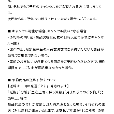
ん。

尚、それでもご予約のキャンセルをご希望される方に関しまして
は、

次回からのご予約をお断りさせていただく場合もございます。

■ キャンセル可能な場合、キャンセル扱いとなる場合

・予約締め切り前 (商品説明に記載の日時以前であればキャンセ
ル可能)

・発売中止、限定生産品の入荷数減数でご予約いただいた商品が
当社でご用意できない場合。

・事前のお支払いが必要となる商品をご予約いただいた方で、振込
期限までにご入金が確認出来なかった場合。

■ 予約商品の送料計算について

【送料は一回の発送ごとに計算されます】

「延期」「分納」「生産上限に伴う減数」「月またぎでのご予約」「発
売中止」等で

商品代金の合計が変動し、3万円未満となった場合、それぞれの発
送に対し送料が発生いたします。お支払い方法が「代金引換」の場