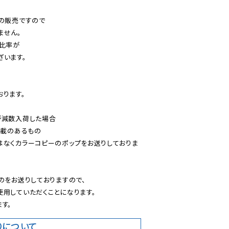
の販売ですので

せん。

比率が

います。

ります。

減数入荷した場合

載のあるもの

はなくカラーコピーのポップをお送りしておりま
のをお送りしておりますので、

用していただくことになります。

す。
りについて