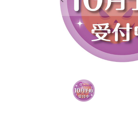
レンタル
景品・玩具・文具
販促用カプセルトイ
よくあるご質問
ご利用ガイド
06-6282-7659