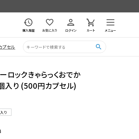
購入履歴
お気に入り
ログイン
カート
メニュー
search
カプセル
ルーロックきゃらっくおでか
個入り (500円カプセル)
ル入り
4