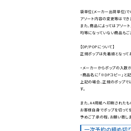
袋単位(メーカー出荷単位)で
アソート内容の変更等はできま
また、商品によってはアソート
均等になっていない商品もござ
【DP/POPについて】

正規ポップは先着順となってお
・メーカーからポップの入数が
・商品名に「※DPコピー」と記
上記の場合、正規のポップで
す。

また、A4用紙へ印刷されたも
お客様自身でポップを切って使
予めご了承の程、お願い致しま
一次予約の締め切