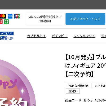
30,000円(税別)以上で
お問い合わせ・ヘルプ
送料無料
カプセルトイ
ガチャピー
レンタルマシン
空
【10月発売】ブ
けフィギュア 20
【二次予約】
POP（台紙)付き
カプセ
発送A
商品コード： BR-2_42686