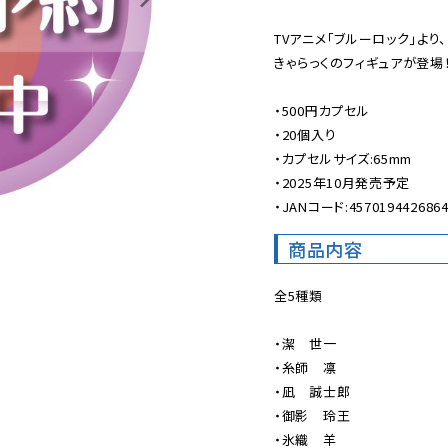
TVアニメ「ブルーロック」より
きゃらっくのフィギュアが登場！
・500円カプセル

・20個入り

・カプセルサイズ:65mm

・2025年10月発売予定

・JANコード:457019442686
商品内容
全5種類

・潔　世一

・糸師　凛

・凪　誠士郎

・御影　玲王

・氷織　羊
