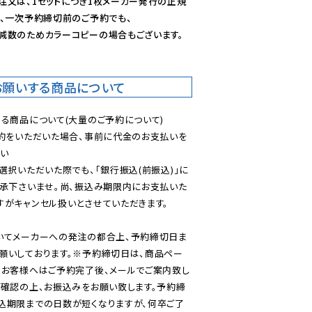
注文は、1セットにつき1枚メーカー発行の正規
、一次予約締切前のご予約でも、

減数のためカラーコピーの場合もございます。
お願いする商品について
る商品について(大量のご予約について)

予約をいただいた場合、事前に代金のお支払いを
い

選択いただいた際でも、「銀行振込(前振込)」に
了承下さいませ。尚、振込み期限内にお支払いた
がキャンセル扱いとさせていただきます。

いてメーカーへの発注の都合上、予約締切日ま
願いしております。※予約締切日は、商品ペー
のお客様へはご予約完了後、メールでご案内致し
ご確認の上、お振込みをお願い致します。予約締
込期限までの日数が短くなりますが、何卒ご了