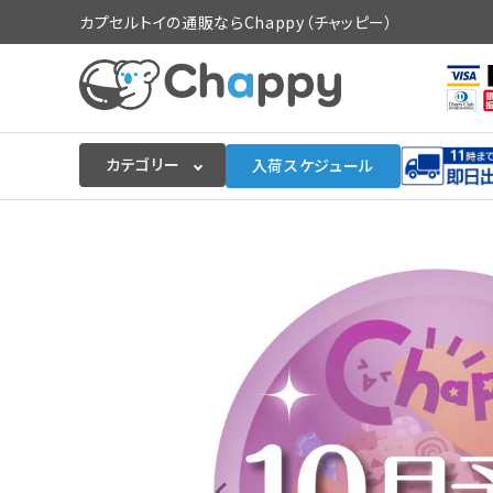
カプセルトイの通販ならChappy（チャッピー）
カテゴリー
入荷スケジュール
ログイン
会員登録
入荷スケジュールをチェック
カプセルトイマシン本体
カプセルトイ
販促用空カプセル