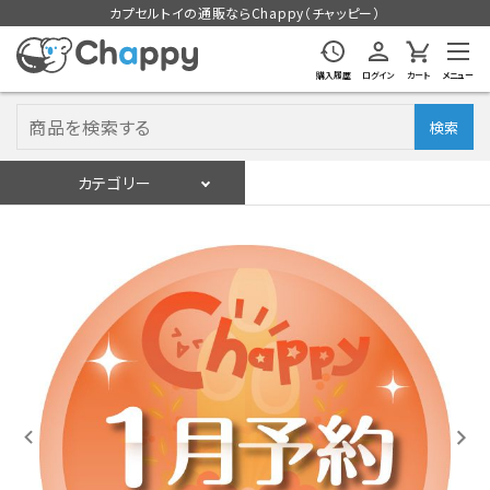
カプセルトイの通販ならChappy（チャッピー）
購入履歴
ログイン
カート
メニュー
検索
カテゴリー
入荷スケジュール
ログイン
会員登録
入荷スケジュールをチェック
カプセルトイマシン本体
カプセルトイ
販促用空カプセル