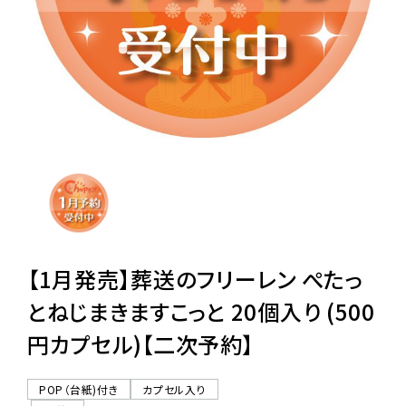
レンタル
景品・玩具・文具
販促用カプセルトイ
よくあるご質問
ご利用ガイド
【1月発売】葬送のフリーレン ぺたっ
とねじまきますこっと 20個入り (500
円カプセル)【二次予約】
06-6282-7659
POP（台紙)付き
カプセル入り