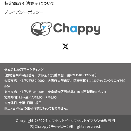
特定商取引法表示について
プライバシーポリシー
株式会社ACTマーケティング
（古物営業許可証番号 大阪府公安委員会 第621150183222号 ）
大阪支店 住所：〒532-0002 大阪府大阪市淀川区東三国4-1-16 ジャパンクリエイトビ
ル5F
東京支店 住所：〒105-0003 東京都港区西新橋3-10-3 西新橋HSビル1F
営業時間：月～金／AM9:00－PM6:00
※定休日：土曜・日曜・祝日
※土・日・祝日の出荷作業は行っておりません。
Copyright ©2024 カプセルトイ・カプセルトイマシン通販専門
店|Chappy（チャッピー）All rights reserved.