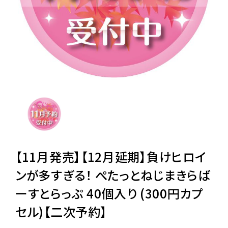
レンタル
景品・玩具・文具
販促用カプセルトイ
よくあるご質問
ご利用ガイド
【11月発売】【12月延期】負けヒロイ
ンが多すぎる！ ぺたっとねじまきらば
ーすとらっぷ 40個入り (300円カプ
06-6282-7659
セル)【二次予約】