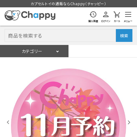
カプセルトイの通販ならChappy（チャッピー）
購入履歴
ログイン
カート
メニュー
検索
カテゴリー
入荷スケジュール
ログイン
会員登録
入荷スケジュールをチェック
カプセルトイマシン本体
カプセルトイ
販促用空カプセル