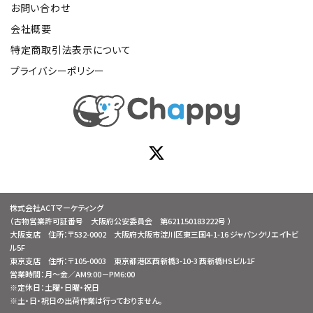
お問い合わせ
会社概要
特定商取引法表示について
プライバシーポリシー
株式会社ACTマーケティング
（古物営業許可証番号 大阪府公安委員会 第621150183222号 ）
大阪支店 住所：〒532-0002 大阪府大阪市淀川区東三国4-1-16 ジャパンクリエイトビ
ル5F
東京支店 住所：〒105-0003 東京都港区西新橋3-10-3 西新橋HSビル1F
営業時間：月～金／AM9:00－PM6:00
※定休日：土曜・日曜・祝日
※土・日・祝日の出荷作業は行っておりません。