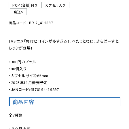
POP（台紙)付き
カプセル入り
発送A
商品コード： BR-2_419897
TVアニメ「負けヒロインが多すぎる！」ぺたっとねじまきらばーすと
らっぷが登場！

・300円カプセル

・40個入り

・カプセルサイズ:65mm

・2025年11月発売予定

・JANコード:4570194419897
商品内容
全7種類

・八奈見杏菜
