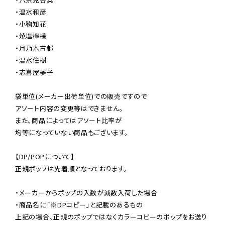
・温水和彦

・小鞠知花

・焼塩檸檬

・月乃木古都

・温水住樹

・志喜屋夢子

袋単位(メーカー出荷単位)での販売ですので

アソート内容の変更等はできません。

また、商品によってはアソート比率が

均等になっていない商品もございます。

【DP/POPについて】

正規ポップは先着順となっております。

・メーカーからポップの入数が減数入荷した場合

・商品名に「※DPコピー」と記載のあるもの

上記の場合、正規のポップではなくカラーコピーのポップをお送り