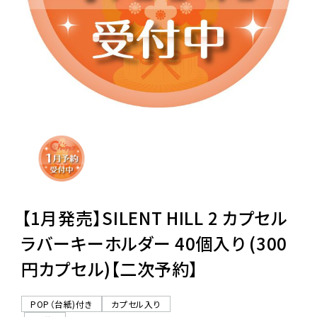
レンタル
景品・玩具・文具
販促用カプセルトイ
よくあるご質問
ご利用ガイド
【1月発売】SILENT HILL 2 カプセル
ラバーキーホルダー 40個入り (300
円カプセル)【二次予約】
06-6282-7659
POP（台紙)付き
カプセル入り