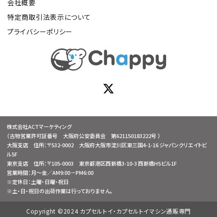
会社概要
特定商取引法表示について
プライバシーポリシー
株式会社ACTマーケティング
（古物営業許可証番号 大阪府公安委員会 第621150183222号 ）
大阪支店 住所：〒532-0002 大阪府大阪市淀川区東三国4-1-16 ジャパンクリエイトビ
ル5F
東京支店 住所：〒105-0003 東京都港区西新橋3-10-3 西新橋HSビル1F
営業時間：月～金／AM9:00－PM6:00
※定休日：土曜・日曜・祝日
※土・日・祝日の出荷作業は行っておりません。
Copyright ©2024 カプセルトイ・カプセルトイマシン通販専門