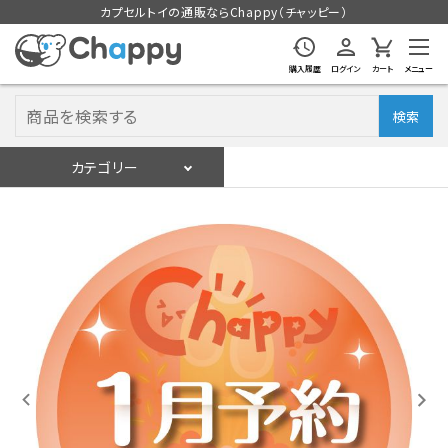
カプセルトイの通販ならChappy（チャッピー）
購入履歴
ログイン
カート
メニュー
検索
カテゴリー
入荷スケジュール
ログイン
会員登録
入荷スケジュールをチェック
カプセルトイマシン本体
カプセルトイ
販促用空カプセル