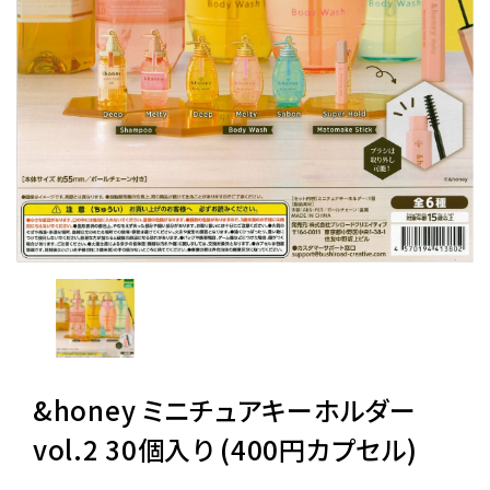
レンタル
景品・玩具・文具
販促用カプセルトイ
よくあるご質問
ご利用ガイド
&honey ミニチュアキーホルダー
06-6282-7659
vol.2 30個入り (400円カプセル)