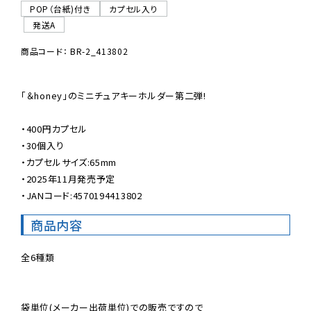
POP（台紙)付き
カプセル入り
発送A
商品コード： BR-2_413802
「＆honey」のミニチュアキーホルダー第二弾!

・400円カプセル

・30個入り

・カプセルサイズ:65mm

・2025年11月発売予定

・JANコード:4570194413802
商品内容
全6種類

袋単位(メーカー出荷単位)での販売ですので
