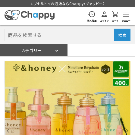
カプセルトイの通販ならChappy（チャッピー）
購入履歴
ログイン
カート
メニュー
検索
カテゴリー
入荷スケジュール
ログイン
会員登録
入荷スケジュールをチェック
カプセルトイマシン本体
カプセルトイ
販促用空カプセル