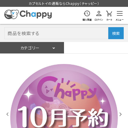
カプセルトイの通販ならChappy（チャッピー）
購入履歴
ログイン
カート
メニュー
検索
カテゴリー
入荷スケジュール
ログイン
会員登録
入荷スケジュールをチェック
カプセルトイマシン本体
カプセルトイ
販促用空カプセル