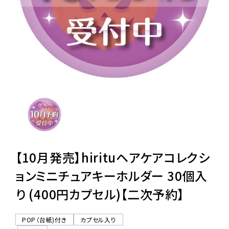
レンタル
景品・玩具・文具
販促用カプセルトイ
よくあるご質問
ご利用ガイド
【10月発売】hirituヘアケアコレクシ
ョンミニチュアキーホルダー 30個入
り (400円カプセル)【二次予約】
06-6282-7659
POP（台紙)付き
カプセル入り