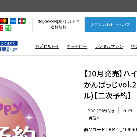
30,000円(税別)以上で
お問い合わせ・ヘルプ
送料無料
カプセルトイ
ガチャピー
レンタルマシン
空
【10月発売】ハ
かんばっじvol.2
ル)【二次予約】
POP（台紙)付き
カプセ
発送A
商品コード： BR-2_40996