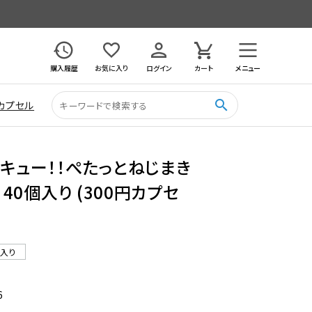
購入履歴
お気に入り
ログイン
カート
メニュー
search
カプセル
イキュー！！ぺたっとねじまき
 40個入り (300円カプセ
ル入り
6