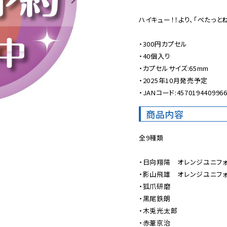
ハイキュー！！より、「ぺたっとね
・300円カプセル

・40個入り

・カプセルサイズ:65mm

・2025年10月発売予定

・JANコード:457019440996
商品内容
全9種類

・日向翔陽　オレンジユニフォーム
・影山飛雄　オレンジユニフォーム
・狐爪研磨

・黒尾鉄朗

・木兎光太郎

・赤葦京治
