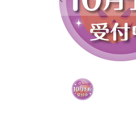
レンタル
景品・玩具・文具
販促用カプセルトイ
よくあるご質問
ご利用ガイド
06-6282-7659