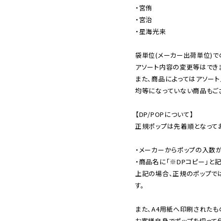
・宮侑

・宮治

・星海光来

袋単位(メーカー出荷単位)で
アソート内容の変更等はできま
また、商品によってはアソート
均等になっていない商品もござ
【DP/POPについて】

正規ポップは先着順となってお
・メーカーからポップの入数が
・商品名に「※DPコピー」と記
上記の場合、正規のポップで
す。

また、A4用紙へ印刷されたも
お客様自身でポップを切って使