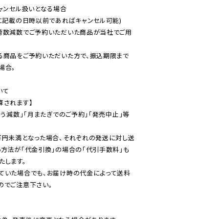
ャンセル扱いとなる場合

に記載の日時以前であればキャンセル可能)

荷数減数でご予約いただいた商品が当社でご用
る商品をご予約いただいた方で、振込期限まで
合。

て

されます】

伴う減数」「月またぎでのご予約」「発売中止」等
万円未満となった場合、それぞれの発送に対し送
い方法が「代金引換」の場合の「代引手数料」も
ていた場合でも、お届け時の代金によって送料
のでご注意下さい。