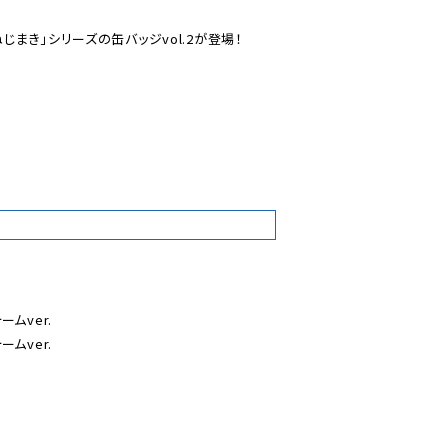
じまき」シリーズの缶バッジvol.2が登場！

6
ver.

ver.
