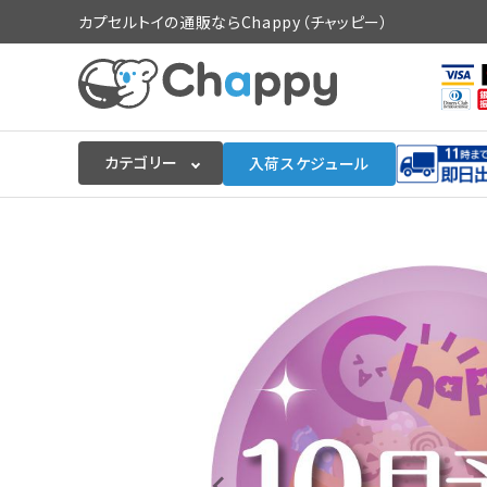
カプセルトイの通販ならChappy（チャッピー）
カテゴリー
入荷スケジュール
ログイン
会員登録
入荷スケジュールをチェック
カプセルトイマシン本体
カプセルトイ
販促用空カプセル