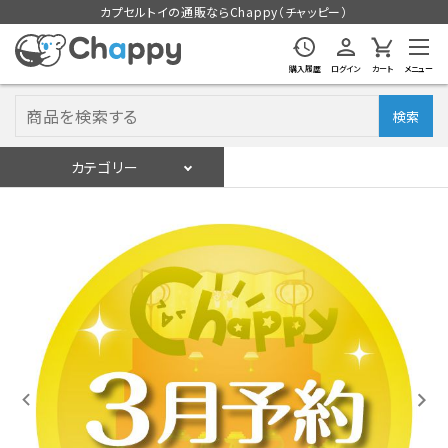
カプセルトイの通販ならChappy（チャッピー）
購入履歴
ログイン
カート
メニュー
検索
カテゴリー
入荷スケジュール
ログイン
会員登録
入荷スケジュールをチェック
カプセルトイマシン本体
カプセルトイ
販促用空カプセル