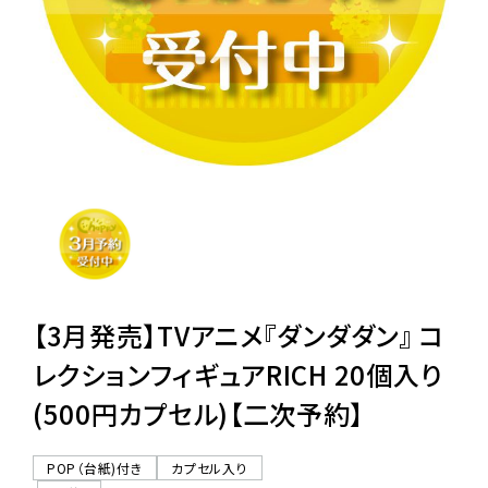
レンタル
景品・玩具・文具
販促用カプセルトイ
よくあるご質問
ご利用ガイド
【3月発売】TVアニメ『ダンダダン』 コ
レクションフィギュアRICH 20個入り
(500円カプセル)【二次予約】
06-6282-7659
POP（台紙)付き
カプセル入り