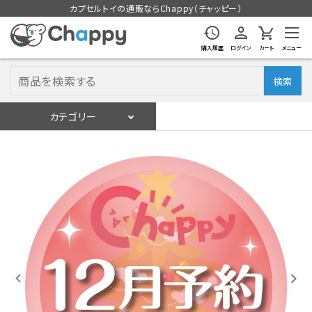
カプセルトイの通販ならChappy（チャッピー）
購入履歴
ログイン
カート
メニュー
検索
カテゴリー
入荷スケジュール
ログイン
会員登録
入荷スケジュールをチェック
カプセルトイマシン本体
カプセルトイ
販促用空カプセル