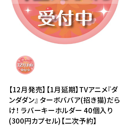
レンタル
景品・玩具・文具
販促用カプセルトイ
よくあるご質問
ご利用ガイド
【12月発売】【1月延期】TVアニメ『ダ
ンダダン』 ターボババア(招き猫)だら
け！ ラバーキーホルダー 40個入り
06-6282-7659
(300円カプセル)【二次予約】