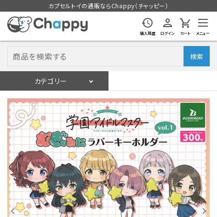
カプセルトイの通販ならChappy（チャッピー）
購入履歴
ログイン
カート
メニュー
検索
カテゴリー
入荷スケジュール
ログイン
会員登録
入荷スケジュールをチェック
カプセルトイマシン本体
カプセルトイ
販促用空カプセル