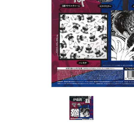
レンタル
景品・玩具・文具
販促用カプセルトイ
よくあるご質問
ご利用ガイド
06-6282-7659