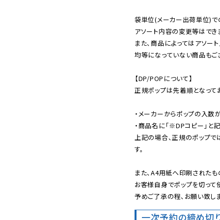
袋単位(メーカー出荷単位)で
アソート内容の変更等はできま
また、商品によってはアソート
均等になっていない商品もござ
【DP/POPについて】

正規ポップは先着順となってお
・メーカーからポップの入数が
・商品名に「※DPコピー」と記
上記の場合、正規のポップで
す。

また、A4用紙へ印刷されたも
お客様自身でポップを切って使
予めご了承の程、お願い致しま
一次予約の締め切