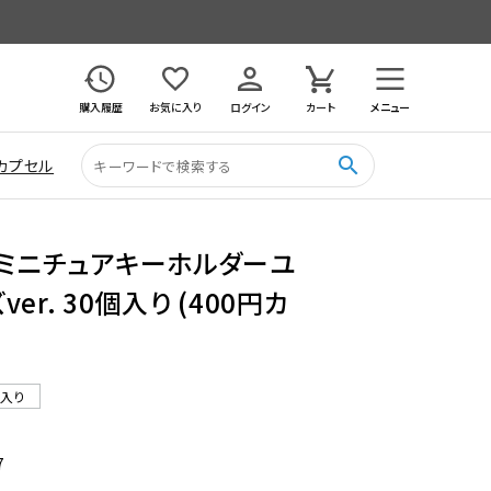
購入履歴
お気に入り
ログイン
カート
メニュー
search
カプセル
owsミニチュアキーホルダーユ
er. 30個入り (400円カ
ル入り
7