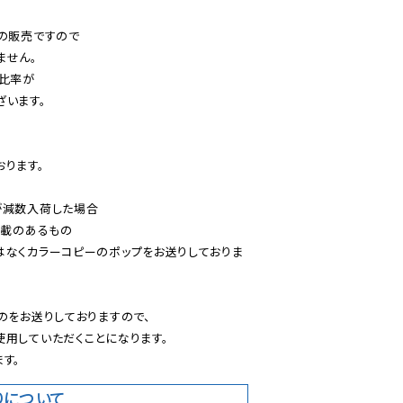
の販売ですので

せん。

比率が

います。

ります。

減数入荷した場合

載のあるもの

はなくカラーコピーのポップをお送りしておりま
のをお送りしておりますので、

用していただくことになります。

す。
りについて