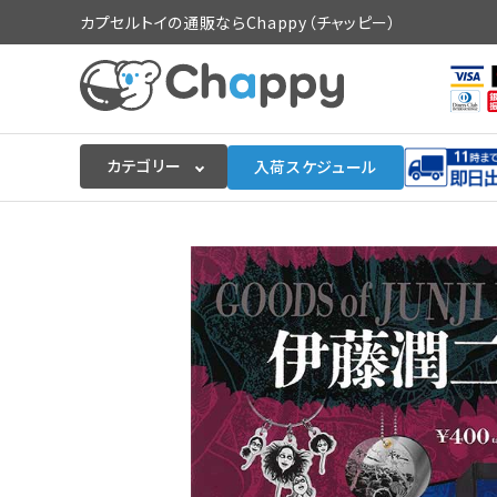
カプセルトイの通販ならChappy（チャッピー）
カテゴリー
入荷スケジュール
ログイン
会員登録
入荷スケジュールをチェック
カプセルトイマシン本体
カプセルトイ
販促用空カプセル