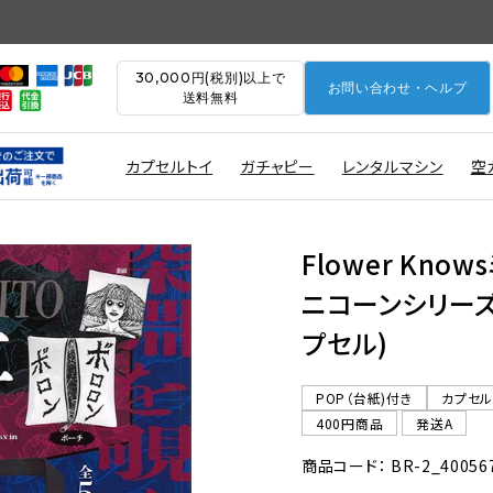
30,000円(税別)以上で
お問い合わせ・ヘルプ
送料無料
カプセルトイ
ガチャピー
レンタルマシン
空
Flower Kn
ニコーンシリーズv
プセル)
POP（台紙)付き
カプセ
400円商品
発送A
商品コード： BR-2_40056