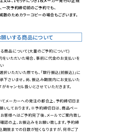
注文は、1セットにつき1枚メーカー発行の正規
、一次予約締切前のご予約でも、

減数のためカラーコピーの場合もございます。
お願いする商品について
る商品について(大量のご予約について)

予約をいただいた場合、事前に代金のお支払いを
い

選択いただいた際でも、「銀行振込(前振込)」に
了承下さいませ。尚、振込み期限内にお支払いた
がキャンセル扱いとさせていただきます。

いてメーカーへの発注の都合上、予約締切日ま
願いしております。※予約締切日は、商品ペー
のお客様へはご予約完了後、メールでご案内致し
ご確認の上、お振込みをお願い致します。予約締
込期限までの日数が短くなりますが、何卒ご了