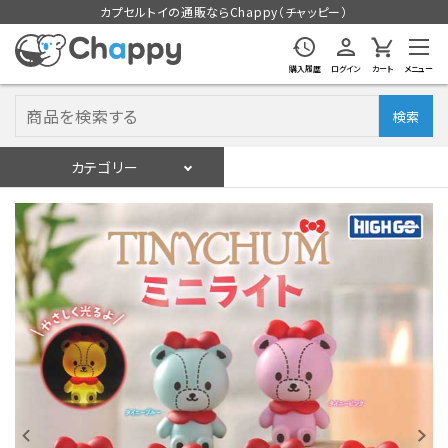
カプセルトイの通販ならChappy（チャッピー）
購入履歴
ログイン
カート
メニュー
検索
カテゴリー
入荷スケジュール
ログイン
会員登録
入荷スケジュールをチェック
カプセルトイマシン本体
カプセルトイ
販促用空カプセル