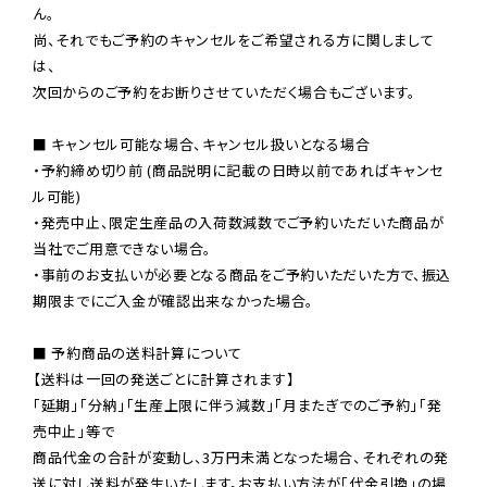
ん。

尚、それでもご予約のキャンセルをご希望される方に関しまして
は、

次回からのご予約をお断りさせていただく場合もございます。

■ キャンセル可能な場合、キャンセル扱いとなる場合

・予約締め切り前 (商品説明に記載の日時以前であればキャンセ
ル可能)

・発売中止、限定生産品の入荷数減数でご予約いただいた商品が
当社でご用意できない場合。

・事前のお支払いが必要となる商品をご予約いただいた方で、振込
期限までにご入金が確認出来なかった場合。

■ 予約商品の送料計算について

【送料は一回の発送ごとに計算されます】

「延期」「分納」「生産上限に伴う減数」「月またぎでのご予約」「発
売中止」等で

商品代金の合計が変動し、3万円未満となった場合、それぞれの発
送に対し送料が発生いたします。お支払い方法が「代金引換」の場