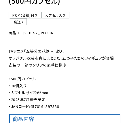
(500円カプセル)
POP（台紙)付き
カプセル入り
発送B
商品コード： BR-2_397386
TVアニメ「五等分の花嫁〜」より、

オリジナル衣装を身にまとった、五つ子たちのフィギュアが登場!

衣装の一部のクリアの豪華仕様♪

・500円カプセル

・20個入り

・カプセルサイズ:65mm

・2025年7月発売予定

・JANコード:4570194397386
商品内容