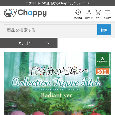
カプセルトイの通販ならChappy（チャッピー）
購入履歴
ログイン
カート
メニュー
検索
カテゴリー
入荷スケジュール
ログイン
会員登録
入荷スケジュールをチェック
カプセルトイマシン本体
カプセルトイ
販促用空カプセル