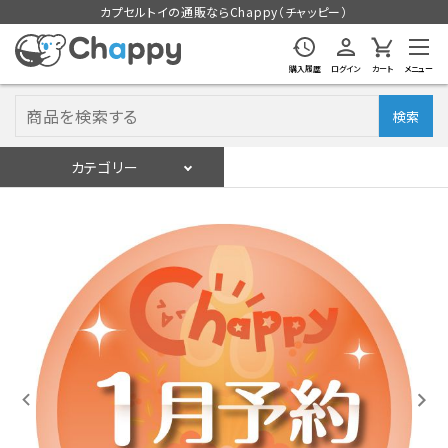
カプセルトイの通販ならChappy（チャッピー）
購入履歴
ログイン
カート
メニュー
検索
カテゴリー
入荷スケジュール
ログイン
会員登録
入荷スケジュールをチェック
カプセルトイマシン本体
カプセルトイ
販促用空カプセル