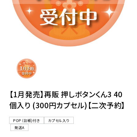
レンタル
景品・玩具・文具
販促用カプセルトイ
よくあるご質問
ご利用ガイド
【1月発売】再販 押しボタンくん3 40
個入り (300円カプセル)【二次予約】
06-6282-7659
POP（台紙)付き
カプセル入り
発送A