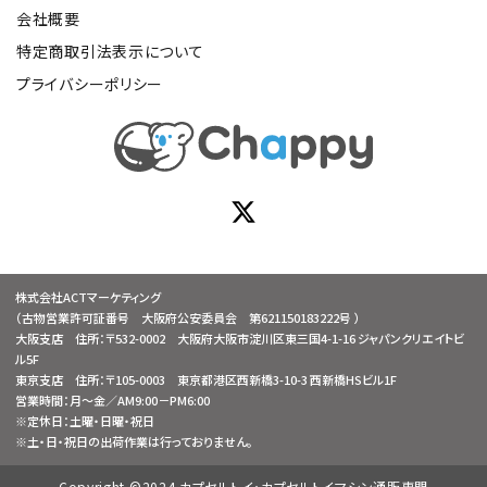
会社概要
特定商取引法表示について
プライバシーポリシー
株式会社ACTマーケティング
（古物営業許可証番号 大阪府公安委員会 第621150183222号 ）
大阪支店 住所：〒532-0002 大阪府大阪市淀川区東三国4-1-16 ジャパンクリエイトビ
ル5F
東京支店 住所：〒105-0003 東京都港区西新橋3-10-3 西新橋HSビル1F
営業時間：月～金／AM9:00－PM6:00
※定休日：土曜・日曜・祝日
※土・日・祝日の出荷作業は行っておりません。
Copyright ©2024 カプセルトイ・カプセルトイマシン通販専門