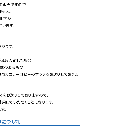
の販売ですので

せん。

比率が

います。

ります。

減数入荷した場合

載のあるもの

はなくカラーコピーのポップをお送りしておりま
のをお送りしておりますので、

用していただくことになります。

す。
りについて