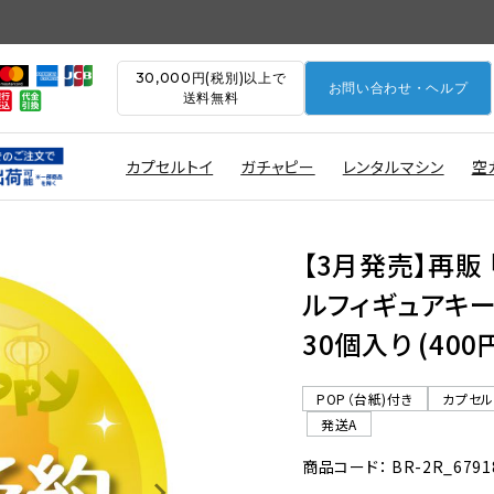
30,000円(税別)以上で
お問い合わせ・ヘルプ
送料無料
カプセルトイ
ガチャピー
レンタルマシン
空
【3月発売】再販
ルフィギュアキーホ
30個入り (40
POP（台紙)付き
カプセ
発送A
商品コード： BR-2R_6791