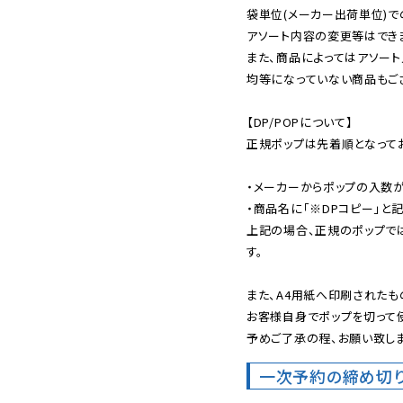
袋単位(メーカー出荷単位)で
アソート内容の変更等はできま
また、商品によってはアソート
均等になっていない商品もござ
【DP/POPについて】

正規ポップは先着順となってお
・メーカーからポップの入数が
・商品名に「※DPコピー」と記
上記の場合、正規のポップで
す。

また、A4用紙へ印刷されたも
お客様自身でポップを切って使
予めご了承の程、お願い致しま
一次予約の締め切