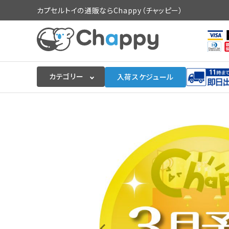
カプセルトイの通販ならChappy（チャッピー）
カテゴリー
入荷スケジュール
ログイン
会員登録
入荷スケジュールをチェック
カプセルトイマシン本体
カプセルトイ
販促用空カプセル