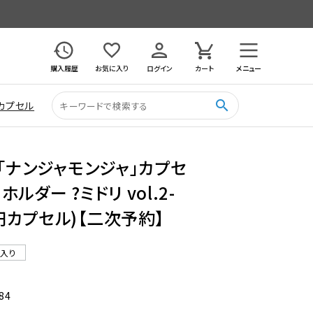
購入履歴
お気に入り
ログイン
カート
メニュー
search
カプセル
 「ナンジャモンジャ」カプセ
ルダー ?ミドリ vol.2-
0円カプセル)【二次予約】
ル入り
84