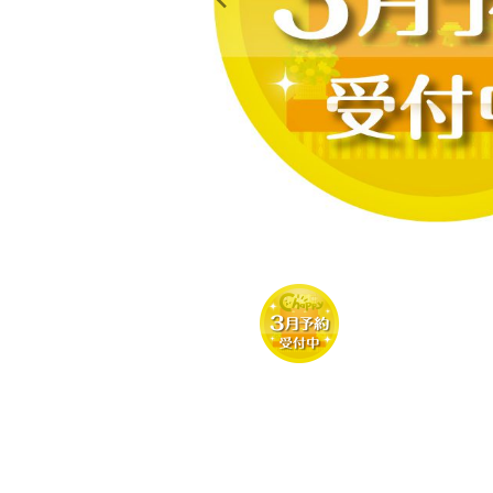
レンタル
景品・玩具・文具
販促用カプセルトイ
よくあるご質問
ご利用ガイド
06-6282-7659