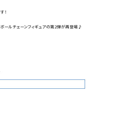
！

ボールチェーンフィギュアの第2弾が再登場♪

4