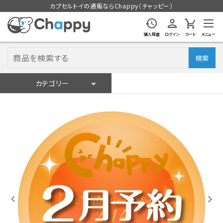
カプセルトイの通販ならChappy（チャッピー）
購入履歴
ログイン
カート
メニュー
検索
カテゴリー
入荷スケジュール
ログイン
会員登録
入荷スケジュールをチェック
カプセルトイマシン本体
カプセルトイ
販促用空カプセル