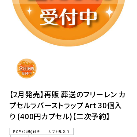
レンタル
景品・玩具・文具
販促用カプセルトイ
よくあるご質問
ご利用ガイド
【2月発売】再販 葬送のフリーレン カ
プセルラバーストラップ Art 30個入
り (400円カプセル)【二次予約】
06-6282-7659
POP（台紙)付き
カプセル入り