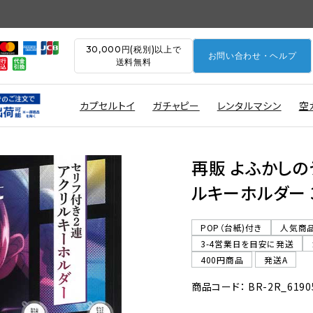
30,000円(税別)以上で
お問い合わせ・ヘルプ
送料無料
カプセルトイ
ガチャピー
レンタルマシン
空
再販 よふかしの
ルキーホルダー 
POP（台紙)付き
人気商
3-4営業日を目安に発送
400円商品
発送A
商品コード： BR-2R_6190