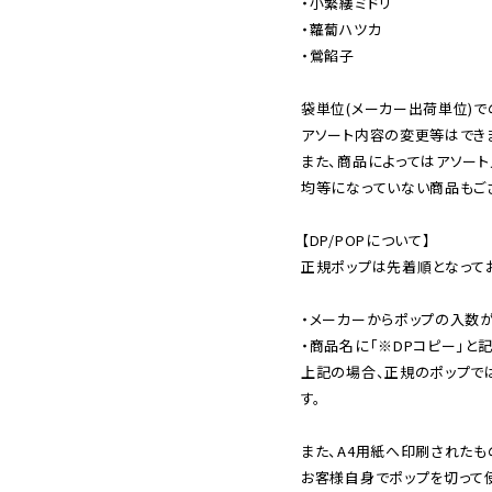
・小繁縷ミドリ

・蘿蔔ハツカ

・鶯餡子

袋単位(メーカー出荷単位)で
アソート内容の変更等はできま
また、商品によってはアソート
均等になっていない商品もござ
【DP/POPについて】

正規ポップは先着順となってお
・メーカーからポップの入数が
・商品名に「※DPコピー」と記
上記の場合、正規のポップで
す。

また、A4用紙へ印刷されたも
お客様自身でポップを切って使