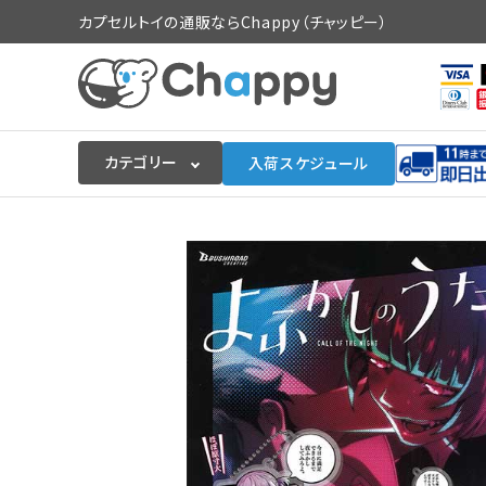
カプセルトイの通販ならChappy（チャッピー）
カテゴリー
入荷スケジュール
ログイン
会員登録
入荷スケジュールをチェック
カプセルトイマシン本体
カプセルトイ
販促用空カプセル