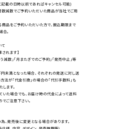
に記載の日時以前であればキャンセル可能)

荷数減数でご予約いただいた商品が当社でご用
る商品をご予約いただいた方で、振込期限まで
合。

て

されます】

伴う減数」「月またぎでのご予約」「発売中止」等
万円未満となった場合、それぞれの発送に対し送
い方法が「代金引換」の場合の「代引手数料」も
ていた場合でも、お届け時の代金によって送料
のでご注意下さい。
為、発売後に変更となる場合があります。

仕様、内容、デザイン、発売時期等)
