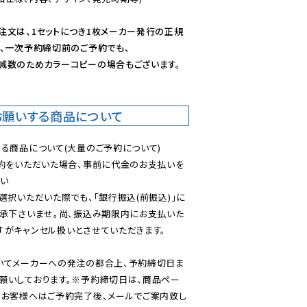
注文は、1セットにつき1枚メーカー発行の正規
、一次予約締切前のご予約でも、

減数のためカラーコピーの場合もございます。
お願いする商品について
る商品について(大量のご予約について)

予約をいただいた場合、事前に代金のお支払いを
い

選択いただいた際でも、「銀行振込(前振込)」に
了承下さいませ。尚、振込み期限内にお支払いた
がキャンセル扱いとさせていただきます。

いてメーカーへの発注の都合上、予約締切日ま
願いしております。※予約締切日は、商品ペー
のお客様へはご予約完了後、メールでご案内致し