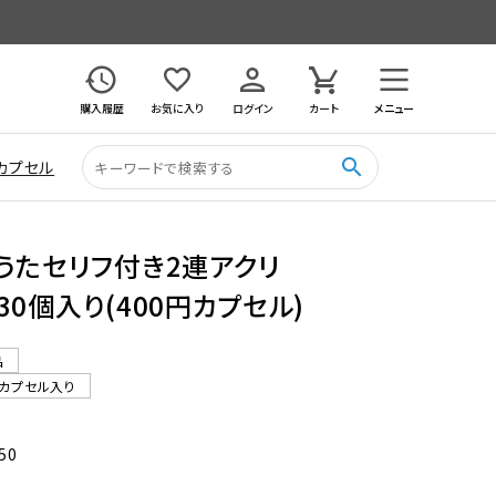
購入履歴
お気に入り
ログイン
カート
メニュー
search
カプセル
うたセリフ付き2連アクリ
30個入り(400円カプセル)
品
カプセル入り
50