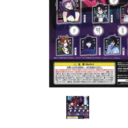
レンタル
景品・玩具・文具
販促用カプセルトイ
よくあるご質問
ご利用ガイド
06-6282-7659