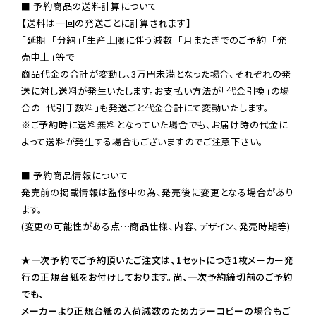
■ 予約商品の送料計算について

【送料は一回の発送ごとに計算されます】

「延期」「分納」「生産上限に伴う減数」「月またぎでのご予約」「発
売中止」等で

商品代金の合計が変動し、3万円未満となった場合、それぞれの発
送に対し送料が発生いたします。お支払い方法が「代金引換」の場
※ご予約時に送料無料となっていた場合でも、お届け時の代金に
よって送料が発生する場合もございますのでご注意下さい。
■ 予約商品情報について

発売前の掲載情報は監修中の為、発売後に変更となる場合があり
ます。

(変更の可能性がある点…商品仕様、内容、デザイン、発売時期等)

★一次予約でご予約頂いたご注文は、1セットにつき1枚メーカー発
行の正規台紙をお付けしております。尚、一次予約締切前のご予約
でも、

メーカーより正規台紙の入荷減数のためカラーコピーの場合もご