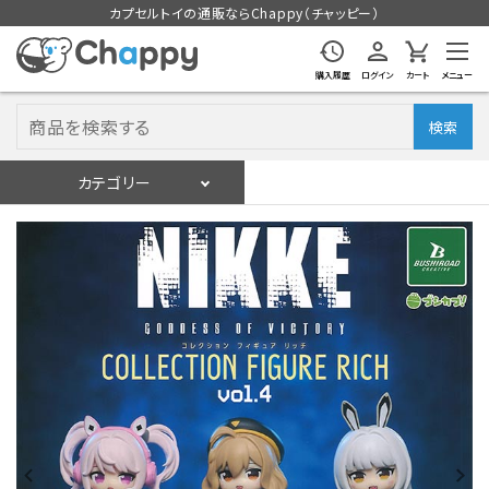
カプセルトイの通販ならChappy（チャッピー）
購入履歴
ログイン
カート
メニュー
検索
カテゴリー
入荷スケジュール
ログイン
会員登録
入荷スケジュールをチェック
カプセルトイマシン本体
カプセルトイ
販促用空カプセル