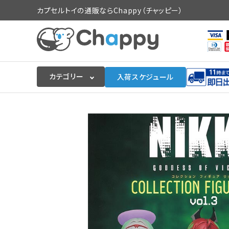
カプセルトイの通販ならChappy（チャッピー）
カテゴリー
入荷スケジュール
ログイン
会員登録
入荷スケジュールをチェック
カプセルトイマシン本体
カプセルトイ
販促用空カプセル