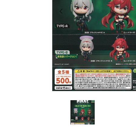
レンタル
景品・玩具・文具
販促用カプセルトイ
よくあるご質問
ご利用ガイド
06-6282-7659