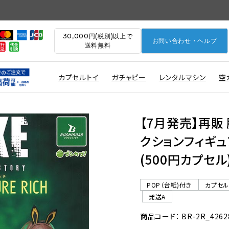
30,000円(税別)以上で
お問い合わせ・ヘルプ
送料無料
カプセルトイ
ガチャピー
レンタルマシン
空
【7月発売】再販 
クションフィギュアR
(500円カプセル
POP（台紙)付き
カプセ
発送A
商品コード： BR-2R_4262