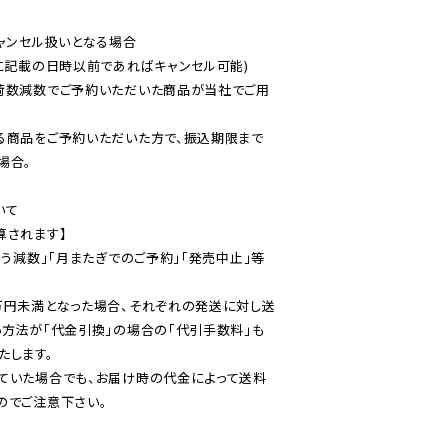
ャンセル扱いとなる場合

に記載の日時以前であればキャンセル可能)

荷数減数でご予約いただいた商品が当社でご用
る商品をご予約いただいた方で、振込期限まで
合。

て

されます】

伴う減数」「月またぎでのご予約」「発売中止」等
万円未満となった場合、それぞれの発送に対し送
い方法が「代金引換」の場合の「代引手数料」も
ていた場合でも、お届け時の代金によって送料
のでご注意下さい。