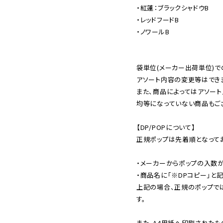
・紅蓮：ブラックシャドウB

・レッドフードB

・ノワールB

袋単位(メーカー出荷単位)で
アソート内容の変更等はできま
また、商品によってはアソート
均等になっていない商品もござ
【DP/POPについて】

正規ポップは先着順となってお
・メーカーからポップの入数が
・商品名に「※DPコピー」と記
上記の場合、正規のポップで
す。

また、A4用紙へ印刷されたも