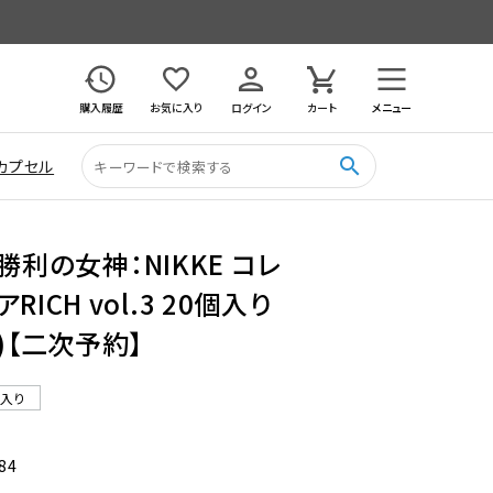
購入履歴
お気に入り
ログイン
カート
メニュー
search
カプセル
勝利の女神：NIKKE コレ
ICH vol.3 20個入り
)【二次予約】
ル入り
84