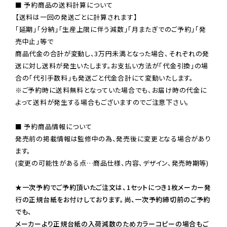
■ 予約商品の送料計算について

【送料は一回の発送ごとに計算されます】

「延期」「分納」「生産上限に伴う減数」「月またぎでのご予約」「発
売中止」等で

商品代金の合計が変動し、3万円未満となった場合、それぞれの発
送に対し送料が発生いたします。お支払い方法が「代金引換」の場
※ご予約時に送料無料となっていた場合でも、お届け時の代金に
よって送料が発生する場合もございますのでご注意下さい。
■ 予約商品情報について

発売前の掲載情報は監修中の為、発売後に変更となる場合があり
ます。

(変更の可能性がある点…商品仕様、内容、デザイン、発売時期等)

★一次予約でご予約頂いたご注文は、1セットにつき1枚メーカー発
行の正規台紙をお付けしております。尚、一次予約締切前のご予約
でも、

メーカーより正規台紙の入荷減数のためカラーコピーの場合もご