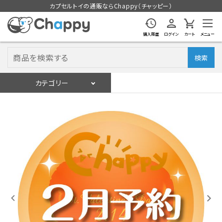
カプセルトイの通販ならChappy（チャッピー）
購入履歴
ログイン
カート
メニュー
検索
カテゴリー
入荷スケジュール
ログイン
会員登録
入荷スケジュールをチェック
カプセルトイマシン本体
カプセルトイ
販促用空カプセル