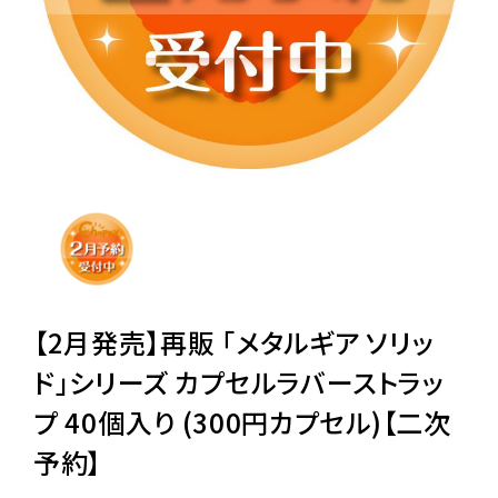
レンタル
景品・玩具・文具
販促用カプセルトイ
よくあるご質問
ご利用ガイド
【2月発売】再販 「メタルギア ソリッ
ド」シリーズ カプセルラバーストラッ
プ 40個入り (300円カプセル)【二次
06-6282-7659
予約】