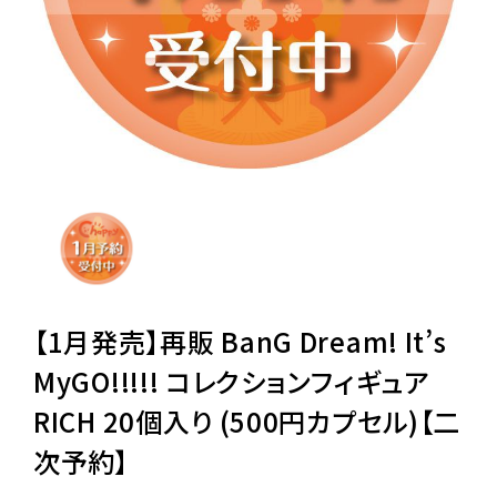
レンタル
景品・玩具・文具
販促用カプセルトイ
よくあるご質問
ご利用ガイド
【1月発売】再販 BanG Dream! It’s
MyGO!!!!! コレクションフィギュア
RICH 20個入り (500円カプセル)【二
06-6282-7659
次予約】