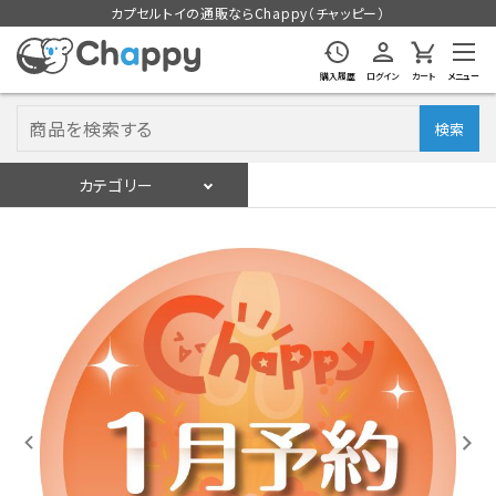
カプセルトイの通販ならChappy（チャッピー）
購入履歴
ログイン
カート
メニュー
検索
カテゴリー
入荷スケジュール
ログイン
会員登録
入荷スケジュールをチェック
カプセルトイマシン本体
カプセルトイ
販促用空カプセル