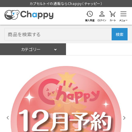
カプセルトイの通販ならChappy（チャッピー）
購入履歴
ログイン
カート
メニュー
検索
カテゴリー
入荷スケジュール
ログイン
会員登録
入荷スケジュールをチェック
カプセルトイマシン本体
カプセルトイ
販促用空カプセル