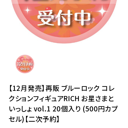
レンタル
景品・玩具・文具
販促用カプセルトイ
よくあるご質問
ご利用ガイド
【12月発売】再販 ブルーロック コレ
クションフィギュアRICH お星さまと
いっしょ vol.1 20個入り (500円カプ
06-6282-7659
セル)【二次予約】