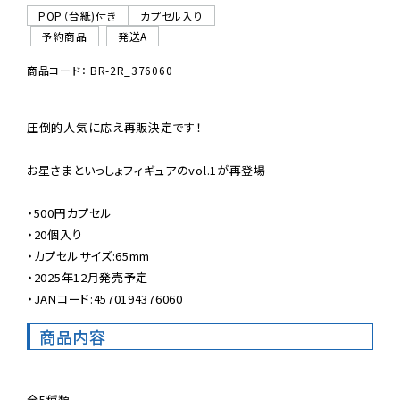
POP（台紙)付き
カプセル入り
予約商品
発送A
商品コード： BR-2R_376060
圧倒的人気に応え再販決定です！

お星さまといっしょフィギュアのvol.1が再登場

・500円カプセル

・20個入り

・カプセルサイズ:65mm

・2025年12月発売予定

・JANコード:4570194376060
商品内容
全5種類
