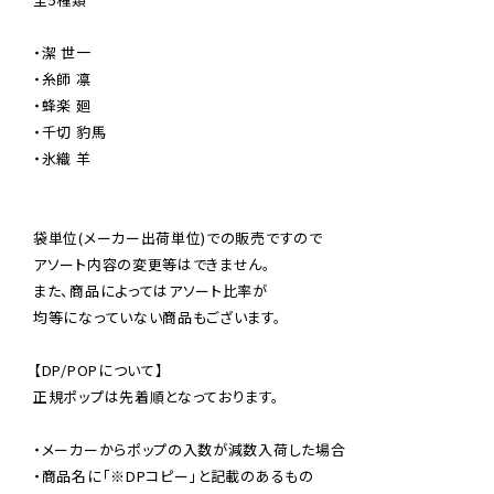
・潔 世一

・糸師 凛

・蜂楽 廻

・千切 豹馬

・氷織 羊

袋単位(メーカー出荷単位)での販売ですので

アソート内容の変更等はできません。

また、商品によってはアソート比率が

均等になっていない商品もございます。

【DP/POPについて】

正規ポップは先着順となっております。

・メーカーからポップの入数が減数入荷した場合

・商品名に「※DPコピー」と記載のあるもの
