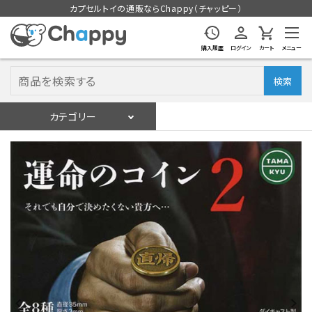
カプセルトイの通販ならChappy（チャッピー）
購入履歴
ログイン
カート
メニュー
検索
カテゴリー
入荷スケジュール
ログイン
会員登録
入荷スケジュールをチェック
カプセルトイマシン本体
カプセルトイ
販促用空カプセル