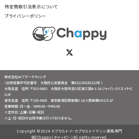
特定商取引法表示について
プライバシーポリシー
株式会社ACTマーケティング
（古物営業許可証番号 大阪府公安委員会 第621150183222号 ）
大阪支店 住所：〒532-0002 大阪府大阪市淀川区東三国4-1-16 ジャパンクリエイトビ
ル5F
東京支店 住所：〒105-0003 東京都港区西新橋3-10-3 西新橋HSビル1F
営業時間：月～金／AM9:00－PM6:00
※定休日：土曜・日曜・祝日
※土・日・祝日の出荷作業は行っておりません。
Copyright ©2024 カプセルトイ・カプセルトイマシン通販専門
店|Chappy（チャッピー）All rights reserved.