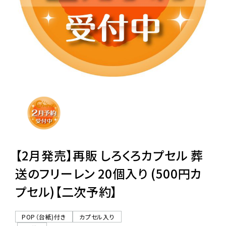
レンタル
景品・玩具・文具
販促用カプセルトイ
よくあるご質問
ご利用ガイド
【2月発売】再販 しろくろカプセル 葬
送のフリーレン 20個入り (500円カ
プセル)【二次予約】
06-6282-7659
POP（台紙)付き
カプセル入り