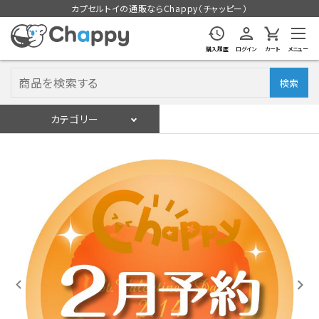
カプセルトイの通販ならChappy（チャッピー）
購入履歴
ログイン
カート
メニュー
検索
カテゴリー
入荷スケジュール
ログイン
会員登録
入荷スケジュールをチェック
カプセルトイマシン本体
カプセルトイ
販促用空カプセル