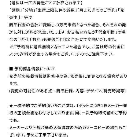
【送料は一回の発送ごとに計算されます】

「延期」「分納」「生産上限に伴う減数」「月またぎでのご予約」「発
売中止」等で

商品代金の合計が変動し、3万円未満となった場合、それぞれの発
送に対し送料が発生いたします。お支払い方法が「代金引換」の場
※ご予約時に送料無料となっていた場合でも、お届け時の代金に
よって送料が発生する場合もございますのでご注意下さい。
■ 予約商品情報について

発売前の掲載情報は監修中の為、発売後に変更となる場合があり
ます。

(変更の可能性がある点…商品仕様、内容、デザイン、発売時期等)

★一次予約でご予約頂いたご注文は、1セットにつき1枚メーカー発
行の正規台紙をお付けしております。尚、一次予約締切前のご予約
でも、

メーカーより正規台紙の入荷減数のためカラーコピーの場合もご
ざいます。予めご了承下さいませ。