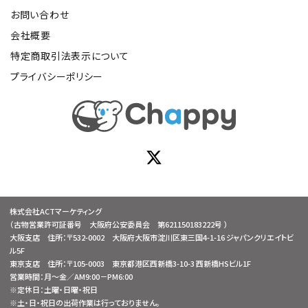
お問い合わせ
会社概要
特定商取引法表示について
プライバシーポリシー
株式会社ACTマーケティング
（古物営業許可証番号 大阪府公安委員会 第621150183222号 ）
大阪支店 住所：〒532-0002 大阪府大阪市淀川区東三国4-1-16 ジャパンクリエイトビ
ル5F
東京支店 住所：〒105-0003 東京都港区西新橋3-10-3 西新橋HSビル1F
営業時間：月～金／AM9:00－PM6:00
※定休日：土曜・日曜・祝日
※土・日・祝日の出荷作業は行っておりません。