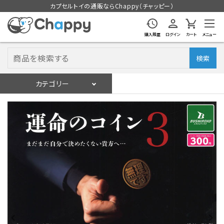
カプセルトイの通販ならChappy（チャッピー）
購入履歴
ログイン
カート
メニュー
検索
カテゴリー
入荷スケジュール
ログイン
会員登録
入荷スケジュールをチェック
カプセルトイマシン本体
カプセルトイ
販促用空カプセル