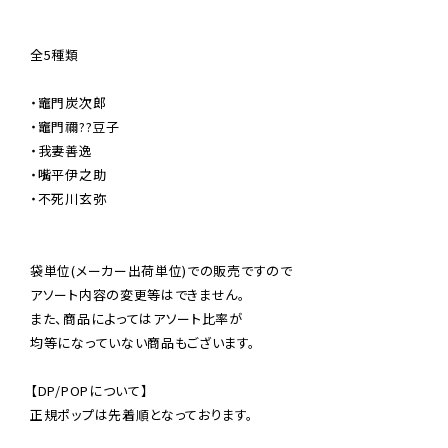
全5種類

・竈門炭次郎

・竈門禰??豆子

・我妻善逸

・嘴平伊之助

・不死川玄弥

袋単位(メーカー出荷単位)での販売ですので

アソート内容の変更等はできません。

また、商品によってはアソート比率が

均等になっていない商品もございます。

【DP/POPについて】

正規ポップは先着順となっております。
