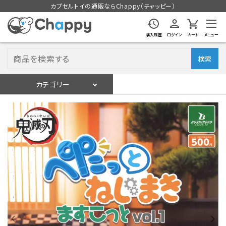
カプセルトイの通販ならChappy（チャッピー）
購入履歴
ログイン
カート
メニュー
検索
カテゴリー
入荷スケジュール
ログイン
会員登録
入荷スケジュールをチェック
カプセルトイマシン本体
カプセルトイ
販促用空カプセル