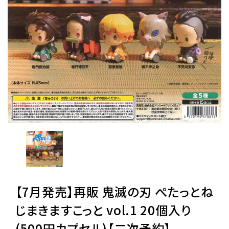
レンタル
景品・玩具・文具
販促用カプセルトイ
よくあるご質問
ご利用ガイド
【7月発売】再販 鬼滅の刃 ぺたっとね
06-6282-7659
じまきますこっと vol.1 20個入り
(500円カプセル)【二次予約】