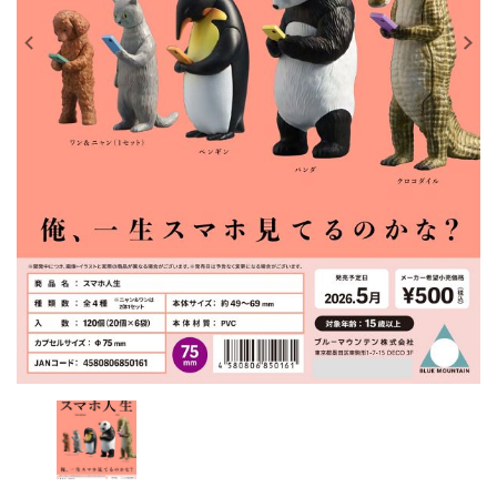
レンタル
景品・玩具・文具
販促用カプセルトイ
よくあるご質問
ご利用ガイド
06-6282-7659