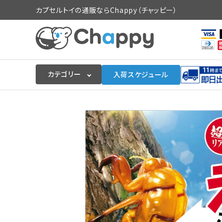
カプセルトイの通販ならChappy（チャッピー）
カテゴリー
入荷スケジュール
ログイン
会員登録
入荷スケジュールをチェック
カプセルトイマシン本体
カプセルトイ
販促用空カプセル