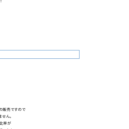


9
の販売ですので

せん。

比率が
