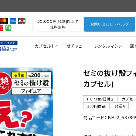
30,000円(税別)以上で
お問い合わせ・ヘルプ
送料無料
カプセルトイ
ガチャピー
レンタルマシン
空
セミの抜け殻フィギ
カプセル)
POP（台紙)付き
カプセ
200円商品
発送A
商品コード： BM-2_58780