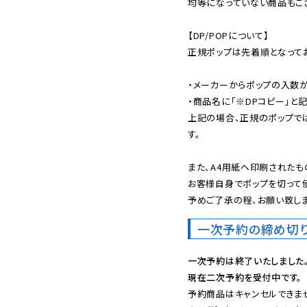
均等になっていない商品もござ
【DP/POPについて】

正規ポップは先着順となってお
・メーカーからポップの入数が
・商品名に「※DPコピー」と記
上記の場合、正規のポップで
す。

また、A4用紙へ印刷されたも
お客様自身でポップを切って使
予めご了承の程、お願い致しま
一次予約の締め切
一次予約は終了いたしました
現在二次予約を受付中です。
予約商品はキャンセルできませ