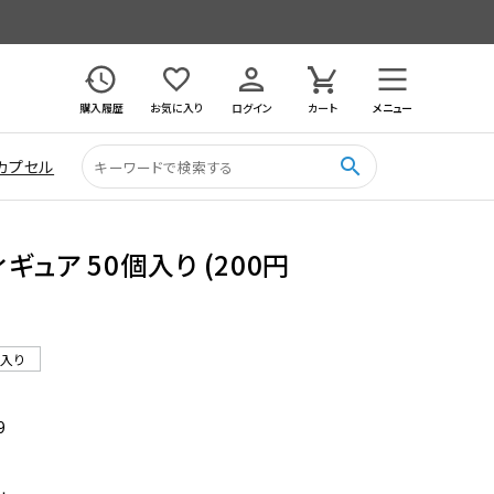
購入履歴
お気に入り
ログイン
カート
メニュー
search
カプセル
ュア 50個入り (200円
ル入り
9