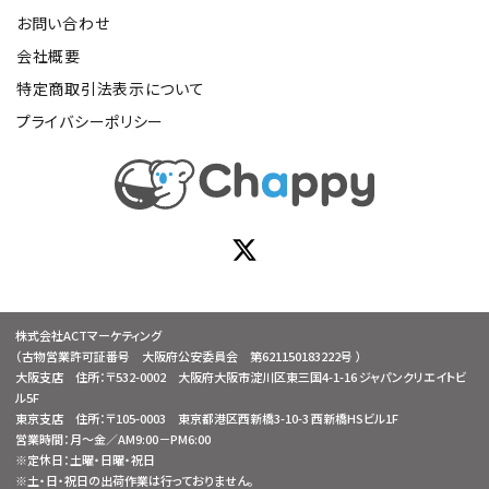
お問い合わせ
会社概要
特定商取引法表示について
プライバシーポリシー
株式会社ACTマーケティング
（古物営業許可証番号 大阪府公安委員会 第621150183222号 ）
大阪支店 住所：〒532-0002 大阪府大阪市淀川区東三国4-1-16 ジャパンクリエイトビ
ル5F
東京支店 住所：〒105-0003 東京都港区西新橋3-10-3 西新橋HSビル1F
営業時間：月～金／AM9:00－PM6:00
※定休日：土曜・日曜・祝日
※土・日・祝日の出荷作業は行っておりません。