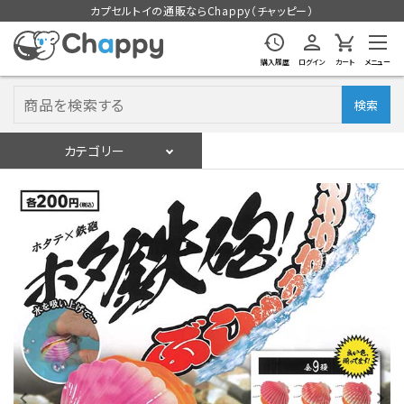
カプセルトイの通販ならChappy（チャッピー）
購入履歴
ログイン
カート
メニュー
検索
カテゴリー
入荷スケジュール
ログイン
会員登録
入荷スケジュールをチェック
カプセルトイマシン本体
カプセルトイ
販促用空カプセル