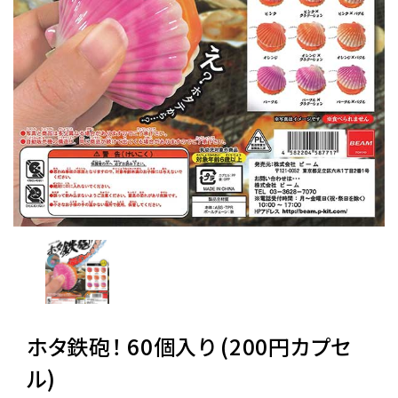
レンタル
景品・玩具・文具
販促用カプセルトイ
よくあるご質問
ご利用ガイド
06-6282-7659
ホタ鉄砲！ 60個入り (200円カプセ
ル)