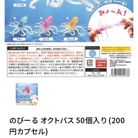
レンタル
景品・玩具・文具
販促用カプセルトイ
よくあるご質問
ご利用ガイド
06-6282-7659
のびーる オクトパス 50個入り (200
円カプセル)