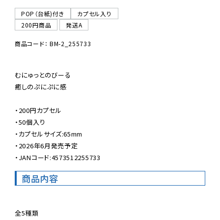
POP（台紙)付き
カプセル入り
200円商品
発送A
商品コード： BM-2_255733
むにゅっとのびーる

癒しのぷにぷに感

・200円カプセル

・50個入り

・カプセルサイズ:65mm

・2026年6月発売予定

・JANコード:4573512255733
商品内容
全5種類
