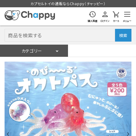
カプセルトイの通販ならChappy（チャッピー）
購入履歴
ログイン
カート
メニュー
検索
カテゴリー
入荷スケジュール
ログイン
会員登録
入荷スケジュールをチェック
カプセルトイマシン本体
カプセルトイ
販促用空カプセル