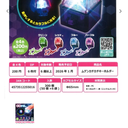
レンタル
景品・玩具・文具
販促用カプセルトイ
よくあるご質問
ご利用ガイド
06-6282-7659