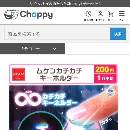
カプセルトイの通販ならChappy（チャッピー）
購入履歴
ログイン
カート
メニュー
検索
カテゴリー
入荷スケジュール
ログイン
会員登録
入荷スケジュールをチェック
カプセルトイマシン本体
カプセルトイ
販促用空カプセル