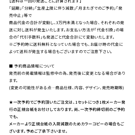
【送料は一回の発送ごとに計算されます】

「延期」「分納」「生産上限に伴う減数」「月またぎでのご予約」「発
売中止」等で

商品代金の合計が変動し、3万円未満となった場合、それぞれの発
送に対し送料が発生いたします。お支払い方法が「代金引換」の場
※ご予約時に送料無料となっていた場合でも、お届け時の代金に
よって送料が発生する場合もございますのでご注意下さい。
■ 予約商品情報について

発売前の掲載情報は監修中の為、発売後に変更となる場合があり
ます。

(変更の可能性がある点…商品仕様、内容、デザイン、発売時期等)

★一次予約でご予約頂いたご注文は、1セットにつき1枚メーカー発
行の正規台紙をお付けしております。尚、一次予約締切前のご予約
でも、

メーカーより正規台紙の入荷減数のためカラーコピーの場合もご
ざいます。予めご了承下さいませ。