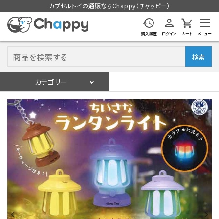
カプセルトイの通販ならChappy（チャッピー）
購入履歴
ログイン
カート
メニュー
検索
カテゴリー
入荷スケジュール
ログイン
会員登録
入荷スケジュールをチェック
カプセルトイマシン本体
カプセルトイ
販促用空カプセル