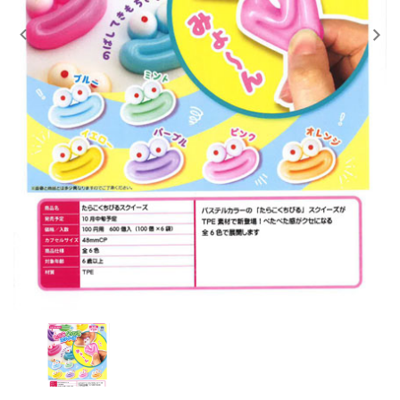
レンタル
景品・玩具・文具
販促用カプセルトイ
よくあるご質問
ご利用ガイド
06-6282-7659