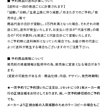
■ 予約商品の送料計算について

【送料は一回の発送ごとに計算されます】

「延期」「分納」「生産上限に伴う減数」「月またぎでのご予約」「発
売中止」等で

商品代金の合計が変動し、3万円未満となった場合、それぞれの発
送に対し送料が発生いたします。お支払い方法が「代金引換」の場
※ご予約時に送料無料となっていた場合でも、お届け時の代金に
よって送料が発生する場合もございますのでご注意下さい。
■ 予約商品情報について

発売前の掲載情報は監修中の為、発売後に変更となる場合があり
ます。

(変更の可能性がある点…商品仕様、内容、デザイン、発売時期等)

★一次予約でご予約頂いたご注文は、1セットにつき1枚メーカー発
行の正規台紙をお付けしております。尚、一次予約締切前のご予約
でも、

メーカーより正規台紙の入荷減数のためカラーコピーの場合もご