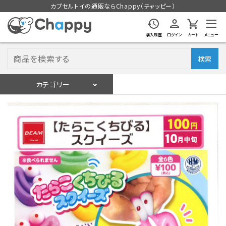
カプセルトイの通販ならChappy（チャッピー）
購入履歴
ログイン
カート
メニュー
検索
カテゴリー
入荷スケジュール
ログイン
会員登録
入荷スケジュールをチェック
カプセルトイマシン本体
カプセルトイ
販促用空カプセル